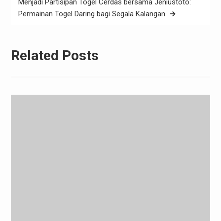
Menjadi Partisipan Togel Cerdas bersama Jeniustoto:
Permainan Togel Daring bagi Segala Kalangan
Related Posts