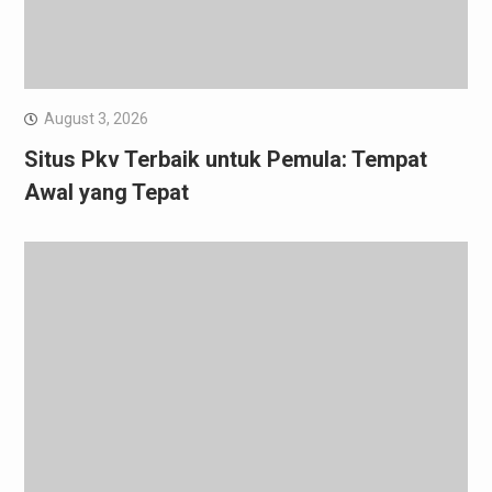
August 3, 2026
Situs Pkv Terbaik untuk Pemula: Tempat
Awal yang Tepat