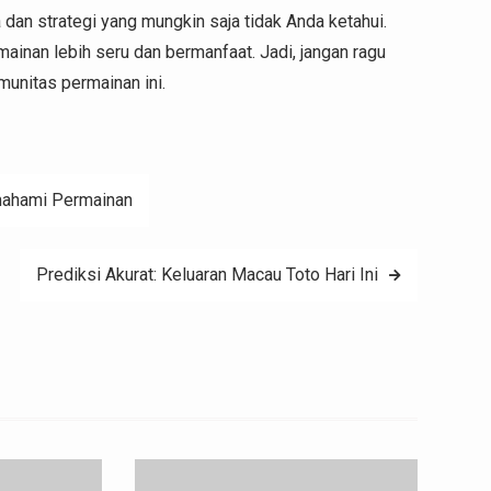
an strategi yang mungkin saja tidak Anda ketahui.
inan lebih seru dan bermanfaat. Jadi, jangan ragu
unitas permainan ini.
mahami Permainan
Prediksi Akurat: Keluaran Macau Toto Hari Ini