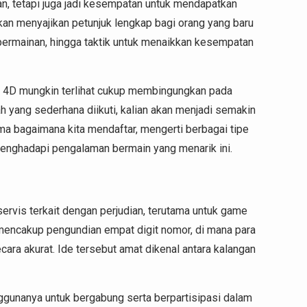
an, tetapi juga jadi kesempatan untuk mendapatkan
kan menyajikan petunjuk lengkap bagi orang yang baru
 permainan, hingga taktik untuk menaikkan kesempatan
i 4D mungkin terlihat cukup membingungkan pada
h yang sederhana diikuti, kalian akan menjadi semakin
ama bagaimana kita mendaftar, mengerti berbagai tipe
menghadapi pengalaman bermain yang menarik ini.
vis terkait dengan perjudian, terutama untuk game
mencakup pengundian empat digit nomor, di mana para
ra akurat. Ide tersebut amat dikenal antara kalangan
unanya untuk bergabung serta berpartisipasi dalam