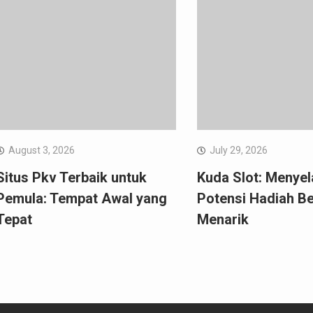
August 3, 2026
July 29, 2026
Situs Pkv Terbaik untuk
Kuda Slot: Menye
Pemula: Tempat Awal yang
Potensi Hadiah B
Tepat
Menarik