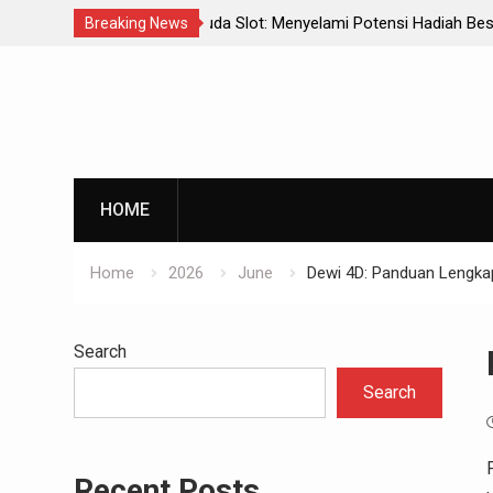
nsi Hadiah Besar yang
Anak muda Judi dan Cara hidup: Kes
Breaking News
Kesenangan dan Belajar
Skip
to
content
HOME
Home
2026
June
Dewi 4D: Panduan Lengka
Search
Search
Recent Posts