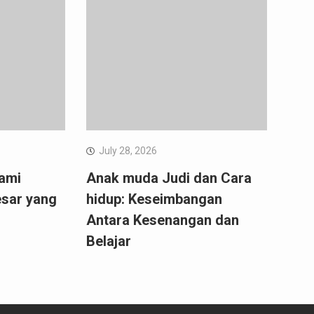
July 28, 2026
lami
Anak muda Judi dan Cara
esar yang
hidup: Keseimbangan
Antara Kesenangan dan
Belajar