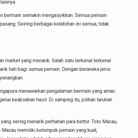
lainnya.
main bermain semakin mengasyikkan. Semua pemain
asang. Seiring berbagai kelebihan ini semua, tidak
han market yang menarik. Salah satu terkenal terkenal
arik hati bagi semua pemain. Dengan beraneka jenis
nyenangkan.
el Singapura menawarkan pengalaman bermain yang aman.
nai keabsahan hasil. Di samping itu, pilihan taruhan
yang sering menarik perhatian para bettor. Toto Macau,
to Macau memiliki kelompok pemain yang kuat,