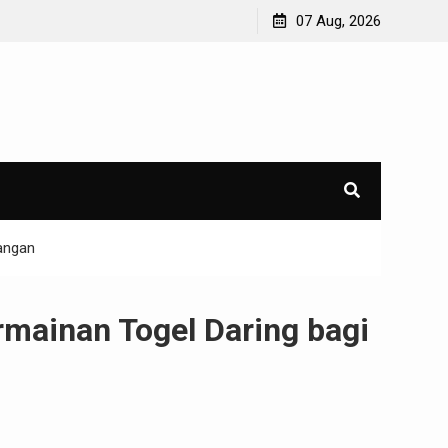
Situs Pkv Terbaik untuk Pemula: Tempat Awal yang
07 Aug, 2026
Tepat
langan
rmainan Togel Daring bagi