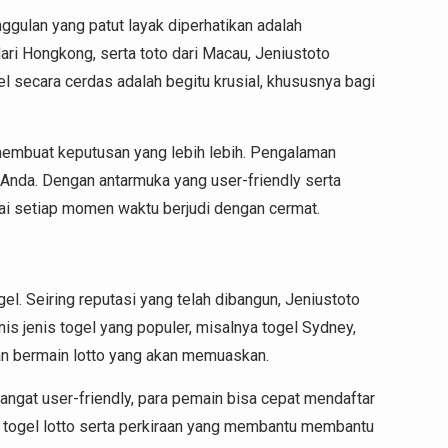
ggulan yang patut layak diperhatikan adalah
ari Hongkong, serta toto dari Macau, Jeniustoto
el secara cerdas adalah begitu krusial, khususnya bagi
 membuat keputusan yang lebih lebih. Pengalaman
Anda. Dengan antarmuka yang user-friendly serta
i setiap momen waktu berjudi dengan cermat.
l. Seiring reputasi yang telah dibangun, Jeniustoto
jenis togel yang populer, misalnya togel Sydney,
man bermain lotto yang akan memuaskan.
ngat user-friendly, para pemain bisa cepat mendaftar
l togel lotto serta perkiraan yang membantu membantu