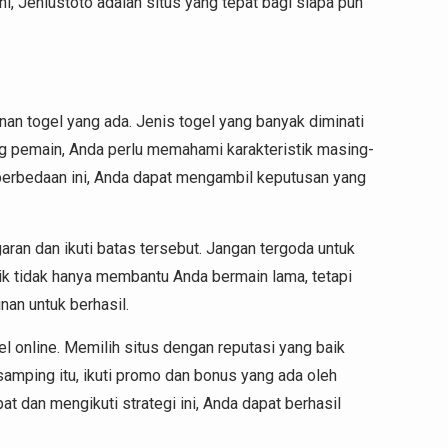
, Jeniustoto adalah situs yang tepat bagi siapa pun
n togel yang ada. Jenis togel yang banyak diminati
g pemain, Anda perlu memahami karakteristik masing-
 perbedaan ini, Anda dapat mengambil keputusan yang
ran dan ikuti batas tersebut. Jangan tergoda untuk
k tidak hanya membantu Anda bermain lama, tetapi
nan untuk berhasil.
l online. Memilih situs dengan reputasi yang baik
samping itu, ikuti promo dan bonus yang ada oleh
 dan mengikuti strategi ini, Anda dapat berhasil