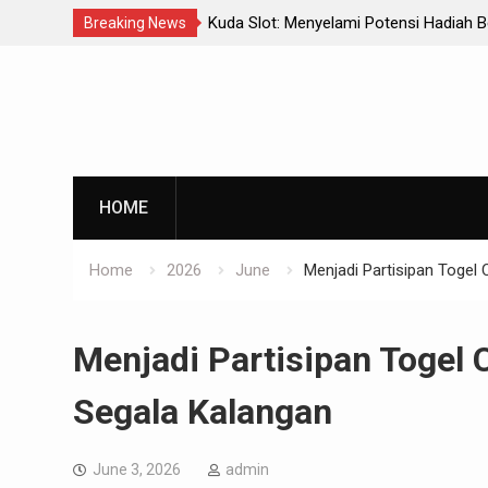
nsi Hadiah Besar yang
Anak muda Judi dan Cara hidup: Kes
Breaking News
Kesenangan dan Belajar
Skip
to
content
HOME
Home
2026
June
Menjadi Partisipan Togel
Menjadi Partisipan Togel 
Segala Kalangan
June 3, 2026
admin