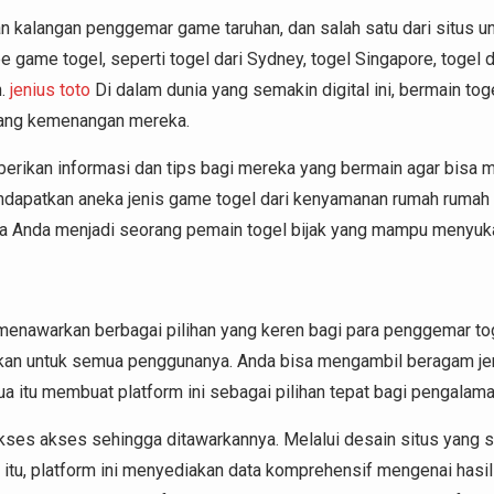
an kalangan penggemar game taruhan, dan salah satu dari situs un
game togel, seperti togel dari Sydney, togel Singapore, togel d
n.
jenius toto
Di dalam dunia yang semakin digital ini, bermain tog
uang kemenangan mereka.
mberikan informasi dan tips bagi mereka yang bermain agar bisa
endapatkan aneka jenis game togel dari kenyamanan rumah rumah 
a Anda menjadi seorang pemain togel bijak yang mampu menyuka
 menawarkan berbagai pilihan yang keren bagi para penggemar toge
 untuk semua penggunanya. Anda bisa mengambil beragam jenis 
ua itu membuat platform ini sebagai pilihan tepat bagi pengala
ses akses sehingga ditawarkannya. Melalui desain situs yang sa
 itu, platform ini menyediakan data komprehensif mengenai hasi