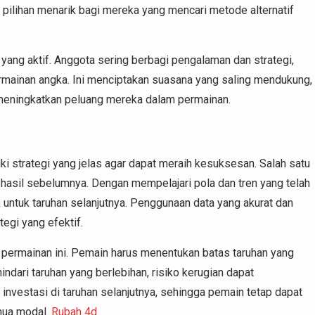
 pilihan menarik bagi mereka yang mencari metode alternatif
 yang aktif. Anggota sering berbagi pengalaman dan strategi,
rmainan angka. Ini menciptakan suasana yang saling mendukung,
 meningkatkan peluang mereka dalam permainan.
i strategi yang jelas agar dapat meraih kesuksesan. Salah satu
-hasil sebelumnya. Dengan mempelajari pola dan tren yang telah
k untuk taruhan selanjutnya. Penggunaan data yang akurat dan
egi yang efektif.
 permainan ini. Pemain harus menentukan batas taruhan yang
ndari taruhan yang berlebihan, risiko kerugian dapat
nvestasi di taruhan selanjutnya, sehingga pemain tetap dapat
mua modal.
Rubah 4d