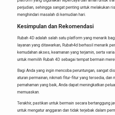
platform yang digunakan tepercaya dan aman untuk tran
perjudian, sehingga sangat penting untuk melakukan ris
menghindari masalah di kemudian hari.
Kesimpulan dan Rekomendasi
Rubah 4D adalah salah satu platform yang menarik bagi
layanan yang ditawarkan, Rubah4d berhasil menarik per
kemudahan akses, keamanan yang terjamin, serta varias
untuk memilih Rubah 4D sebagai tempat bermain mere
Bagi Anda yang ingin mencoba peruntungan, sangat dis
aturan permainan, nikmati fitur-fitur yang tersedia, d
pemahaman yang baik, Anda dapat meningkatkan pelu
memuaskan.
Terakhir, pastikan untuk bermain secara bertanggung
untuk mengatur anggaran dan tidak terjebak dalam perm