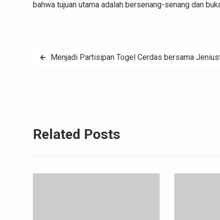
bahwa tujuan utama adalah bersenang-senang dan buk
Post
Menjadi Partisipan Togel Cerdas bersama Jeniust
navigation
Related Posts