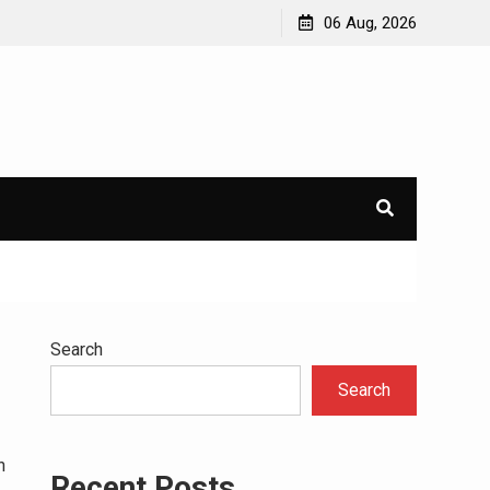
Situs Pkv Terbaik untuk Pemula: Tempat Awal yang
06 Aug, 2026
Tepat
Search
Search
n
Recent Posts