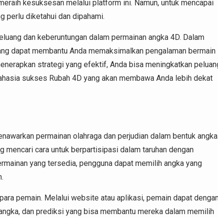
eraih kesuksesan melalui platform ini. Namun, untuk mencapai
 perlu diketahui dan dipahami.
peluang dan keberuntungan dalam permainan angka 4D. Dalam
rik yang dapat membantu Anda memaksimalkan pengalaman bermain
rapkan strategi yang efektif, Anda bisa meningkatkan peluan
 rahasia sukses Rubah 4D yang akan membawa Anda lebih dekat
enawarkan permainan olahraga dan perjudian dalam bentuk angka
g mencari cara untuk berpartisipasi dalam taruhan dengan
ermainan yang tersedia, pengguna dapat memilih angka yang
.
ra pemain. Melalui website atau aplikasi, pemain dapat denga
angka, dan prediksi yang bisa membantu mereka dalam memilih