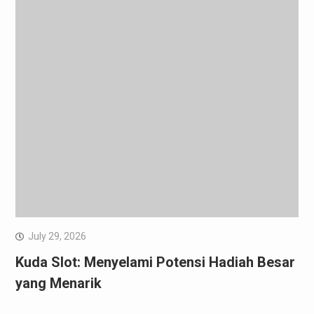
July 29, 2026
Kuda Slot: Menyelami Potensi Hadiah Besar
yang Menarik