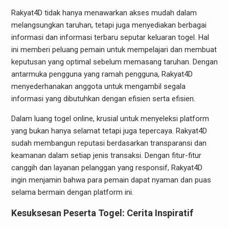
Rakyat4D tidak hanya menawarkan akses mudah dalam
melangsungkan taruhan, tetapi juga menyediakan berbagai
informasi dan informasi terbaru seputar keluaran togel. Hal
ini memberi peluang pemain untuk mempelajari dan membuat
keputusan yang optimal sebelum memasang taruhan. Dengan
antarmuka pengguna yang ramah pengguna, Rakyat4D
menyederhanakan anggota untuk mengambil segala
informasi yang dibutuhkan dengan efisien serta efisien.
Dalam luang togel online, krusial untuk menyeleksi platform
yang bukan hanya selamat tetapi juga tepercaya. Rakyat4D
sudah membangun reputasi berdasarkan transparansi dan
keamanan dalam setiap jenis transaksi. Dengan fitur-fitur
canggih dan layanan pelanggan yang responsif, Rakyat4D
ingin menjamin bahwa para pemain dapat nyaman dan puas
selama bermain dengan platform ini.
Kesuksesan Peserta Togel: Cerita Inspiratif