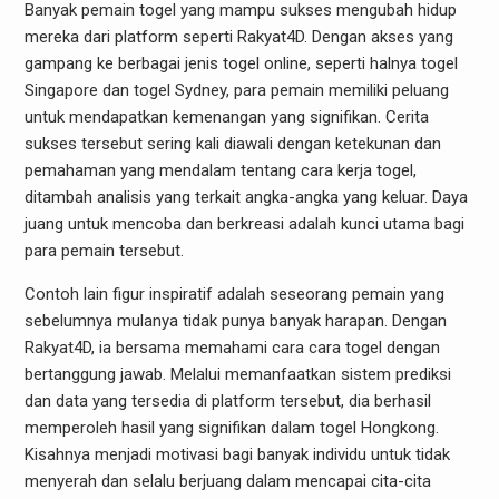
Banyak pemain togel yang mampu sukses mengubah hidup
mereka dari platform seperti Rakyat4D. Dengan akses yang
gampang ke berbagai jenis togel online, seperti halnya togel
Singapore dan togel Sydney, para pemain memiliki peluang
untuk mendapatkan kemenangan yang signifikan. Cerita
sukses tersebut sering kali diawali dengan ketekunan dan
pemahaman yang mendalam tentang cara kerja togel,
ditambah analisis yang terkait angka-angka yang keluar. Daya
juang untuk mencoba dan berkreasi adalah kunci utama bagi
para pemain tersebut.
Contoh lain figur inspiratif adalah seseorang pemain yang
sebelumnya mulanya tidak punya banyak harapan. Dengan
Rakyat4D, ia bersama memahami cara cara togel dengan
bertanggung jawab. Melalui memanfaatkan sistem prediksi
dan data yang tersedia di platform tersebut, dia berhasil
memperoleh hasil yang signifikan dalam togel Hongkong.
Kisahnya menjadi motivasi bagi banyak individu untuk tidak
menyerah dan selalu berjuang dalam mencapai cita-cita