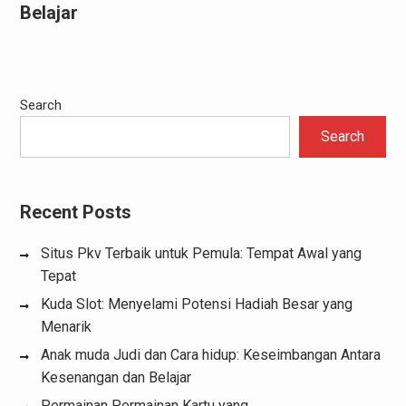
Belajar
Search
Search
Recent Posts
Situs Pkv Terbaik untuk Pemula: Tempat Awal yang
Tepat
Kuda Slot: Menyelami Potensi Hadiah Besar yang
Menarik
Anak muda Judi dan Cara hidup: Keseimbangan Antara
Kesenangan dan Belajar
Permainan Permainan Kartu yang