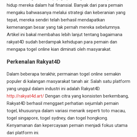
hidup mereka dalam hal finansial. Banyak dari para pemain
mengaku bahwasanya melalui strategi dan keberanian yang
tepat, mereka sendiri telah berhasil mendapatkan
kemenangan besar yang tak pernah mereka sebelumnya.
Artikel ini bakal membahas lebih lanjut tentang bagaimana
rakyat4D sudah berdampak kehidupan para pemain dan
mengapa togel online kian diminati oleh masyarakat.
Perkenalan Rakyat4D
Dalam beberapa terakhir, permainan togel online semakin
populer di kalangan masyarakat tanah air. Salah satu platform
yang unggul dalam industri ini adalah Rakyat4D.
http://rakyat4d.art/
Dengan citra yang konsisten berkembang,
Rakyat4D berhasil menggaet perhatian sejumlah pemain
togel, khususnya dalam variasi menarik seperti toto macau,
togel singapore, togel sydney, dan togel hongkong.
Kenyamanan dan kepercayaan pemain menjadi fokus utama
dari platform ini.