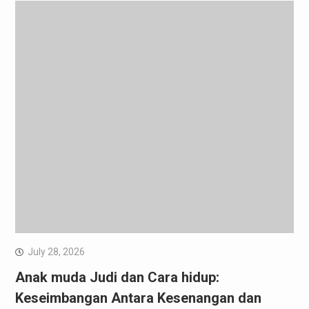
July 28, 2026
Anak muda Judi dan Cara hidup:
Keseimbangan Antara Kesenangan dan