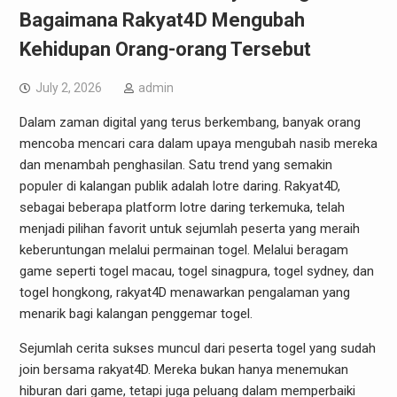
Bagaimana Rakyat4D Mengubah
Kehidupan Orang-orang Tersebut
July 2, 2026
admin
Dalam zaman digital yang terus berkembang, banyak orang
mencoba mencari cara dalam upaya mengubah nasib mereka
dan menambah penghasilan. Satu trend yang semakin
populer di kalangan publik adalah lotre daring. Rakyat4D,
sebagai beberapa platform lotre daring terkemuka, telah
menjadi pilihan favorit untuk sejumlah peserta yang meraih
keberuntungan melalui permainan togel. Melalui beragam
game seperti togel macau, togel sinagpura, togel sydney, dan
togel hongkong, rakyat4D menawarkan pengalaman yang
menarik bagi kalangan penggemar togel.
Sejumlah cerita sukses muncul dari peserta togel yang sudah
join bersama rakyat4D. Mereka bukan hanya menemukan
hiburan dari game, tetapi juga peluang dalam memperbaiki