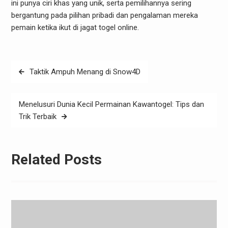
ini punya ciri khas yang unik, serta pemilihannya sering
bergantung pada pilihan pribadi dan pengalaman mereka
pemain ketika ikut di jagat togel online.
Post
Taktik Ampuh Menang di Snow4D
navigation
Menelusuri Dunia Kecil Permainan Kawantogel: Tips dan
Trik Terbaik
Related Posts