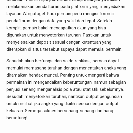
melaksanakan pendaftaran pada platform yang menyediakan
layanan Wargatogel. Para pemain perlu mengisi formulir
pendaftaran dengan data yang valid dan tepat. Setelah
komplit, pemain bakal mendapatkan akun yang bisa
digunakan untuk menyetorkan taruhan. Pastikan untuk
menyelesaikan deposit sesuai dengan ketentuan yang
diterapkan di situs tersebut supaya dapat memulai bermain.
Sesudah akun berfungsi dan saldo replikasi, pemain dapat
memulai memasang taruhan dengan menentukan angka yang
diramalkan hendak muncul. Penting untuk mengerti bahwa
permainan ini mengandalkan keberuntungan, namun sebagian
penjudi senang menganalisis pola atau statistik sebelumnya.
Sesudah menyetorkan taruhan, nantikan output pengundian
untuk melihat jika angka yang dipilih sesuai dengan output
keluaran. Semoga sukses bersenang-senang dan harap
beruntung!