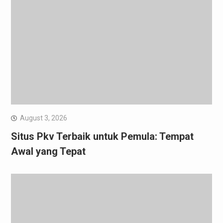
August 3, 2026
Situs Pkv Terbaik untuk Pemula: Tempat
Awal yang Tepat