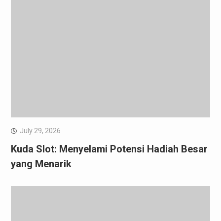
July 29, 2026
Kuda Slot: Menyelami Potensi Hadiah Besar
yang Menarik