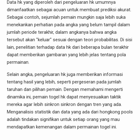
Data hk yang diperoleh dari pengeluaran hk umumnya
dimanfaatkan sebagai acuan untuk membuat prediksi akurat.
Sebagai contoh, sejumlah pemain mungkin saja lebih suka
menekankan perhatian pada angka yang belum tampil dalam
jumlah periode terakhir, dalam angkanya bahwa angka
tersebut akan "keluar" sesuai dengan teori probabilitas. Di sisi
lain, penelitian terhadap data hk dari beberapa bulan terakhir
dapat memberikan gambaran yang lebih jelas tentang pola
permainan.
Selain angka, pengeluaran hk juga memberikan informasi
tentang hasil yang lebih, seperti pergeseran pada jumlah
taruhan dan pilihan pemain. Dengan memahami mengerti
dinamika ini, pemain togel hk dapat menyesuaikan taktik
mereka agar lebih sinkron sinkron dengan tren yang ada.
Menganalisis statistik dan data yang ada dari hongkong pools
adalah tindakan signifikan untuk setiap orang yang mau
mendapatkan kemenangan dalam permainan togel ini.