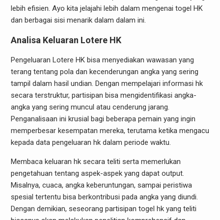
lebih efisien. Ayo kita jelajahi lebih dalam mengenai togel HK
dan berbagai sisi menarik dalam dalam ini.
Analisa Keluaran Lotere HK
Pengeluaran Lotere HK bisa menyediakan wawasan yang
terang tentang pola dan kecenderungan angka yang sering
tampil dalam hasil undian. Dengan mempelajari informasi hk
secara terstruktur, partisipan bisa mengidentifikasi angka-
angka yang sering muncul atau cenderung jarang.
Penganalisaan ini krusial bagi beberapa pemain yang ingin
memperbesar kesempatan mereka, terutama ketika mengacu
kepada data pengeluaran hk dalam periode waktu.
Membaca keluaran hk secara teliti serta memerlukan
pengetahuan tentang aspek-aspek yang dapat output.
Misalnya, cuaca, angka keberuntungan, sampai peristiwa
spesial tertentu bisa berkontribusi pada angka yang diundi.
Dengan demikian, seseorang partisipan togel hk yang teliti