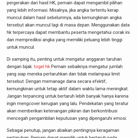
pergerakan dari hasil HK, pemain dapat mengambil pilihan
yang lebih informasi. Misalnya, jika angka tertentu kerap
muncul dalam hasil sebelumnya, ada kemungkinan angka
tersebut akan muncul lagi di masa depan. Menggunakan data
hk terpercaya dapat membantu peserta mengetahui corak ini
dan memprediksi angka yang memiliki peluang lebih tinggi
untuk muncul.
Di samping itu, penting untuk mengatur anggaran taruhan
dengan bijak.
togel hk
Pemain sebaiknya mengatur jumlah
yang siap mereka pertaruhkan dan tidak melampaui limit
tersebut. Dengan memanage dana secara efektif,
kemungkinan untuk tetap aktif dalam waktu lama meningkat.
Jangan terpancing untuk bertaruh lebih banyak hanya karena
ingin mengcover kerugian yang lalu. Pendekatan yang teratur
akan memberikan ketenangan pikiran dan berkontribusi
mencegah pengambilan keputusan yang dipengaruhi emosi.
Sebagai penutup, jangan abaikan pentingnya keragaman
pertaruhan. Pemain dapat memilih untuk bertaruh pada