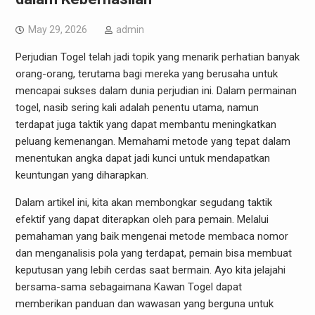
May 29, 2026
admin
Perjudian Togel telah jadi topik yang menarik perhatian banyak
orang-orang, terutama bagi mereka yang berusaha untuk
mencapai sukses dalam dunia perjudian ini. Dalam permainan
togel, nasib sering kali adalah penentu utama, namun
terdapat juga taktik yang dapat membantu meningkatkan
peluang kemenangan. Memahami metode yang tepat dalam
menentukan angka dapat jadi kunci untuk mendapatkan
keuntungan yang diharapkan.
Dalam artikel ini, kita akan membongkar segudang taktik
efektif yang dapat diterapkan oleh para pemain. Melalui
pemahaman yang baik mengenai metode membaca nomor
dan menganalisis pola yang terdapat, pemain bisa membuat
keputusan yang lebih cerdas saat bermain. Ayo kita jelajahi
bersama-sama sebagaimana Kawan Togel dapat
memberikan panduan dan wawasan yang berguna untuk