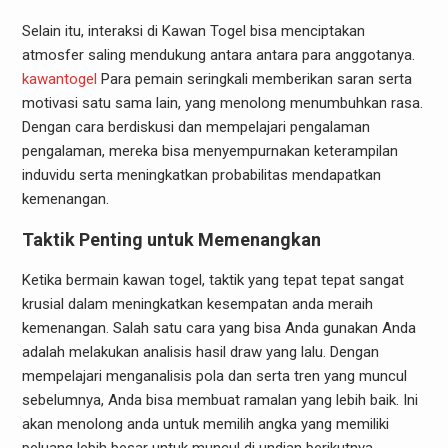
Selain itu, interaksi di Kawan Togel bisa menciptakan
atmosfer saling mendukung antara antara para anggotanya.
kawantogel
Para pemain seringkali memberikan saran serta
motivasi satu sama lain, yang menolong menumbuhkan rasa.
Dengan cara berdiskusi dan mempelajari pengalaman
pengalaman, mereka bisa menyempurnakan keterampilan
induvidu serta meningkatkan probabilitas mendapatkan
kemenangan.
Taktik Penting untuk Memenangkan
Ketika bermain kawan togel, taktik yang tepat tepat sangat
krusial dalam meningkatkan kesempatan anda meraih
kemenangan. Salah satu cara yang bisa Anda gunakan Anda
adalah melakukan analisis hasil draw yang lalu. Dengan
mempelajari menganalisis pola dan serta tren yang muncul
sebelumnya, Anda bisa membuat ramalan yang lebih baik. Ini
akan menolong anda untuk memilih angka yang memiliki