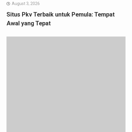
August 3, 2026
Situs Pkv Terbaik untuk Pemula: Tempat
Awal yang Tepat