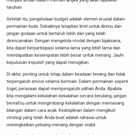
menjadi acuan dalam memilih angka yang akan dijadikan
taruhan.
Setelah itu, pengelolaan budget adalah elemen krusial dalam
permainan kuda. Sebaiknya tetapkan limit untuk dirimu dan
jangan godaan untuk bertaruh lebih dari yang telah
direncanakan. Dengan mengelola modal dengan bijaksana,
kita dapat berpartisipasi selama lama yang lebih lama dan
mendapatkan kesempatan lebih besar untuk menang. Jauhi
keputusan impulsif yang dapat merugikan.
Di akhir, penting untuk tetap dalam keadaan tenang dan tidak
terpengaruh emosi selama bermain. Dalam permainan seperti
togel, perasaan dapat mempengaruhi pilihan Anda. Apabila
kita mengalami kekalahan-kekalahan secara berulang, jangan
bernafsu untuk mengimbangi kekalahan dengan memasang
bilangan dalam cara acak. Kedisiplinan dalam mengikuti
strategi yang telah Anda buat adalah rahasia untuk
meningkatkan peluang menang dengan stabil.