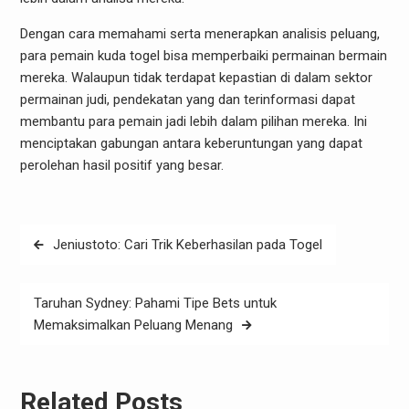
Dengan cara memahami serta menerapkan analisis peluang,
para pemain kuda togel bisa memperbaiki permainan bermain
mereka. Walaupun tidak terdapat kepastian di dalam sektor
permainan judi, pendekatan yang dan terinformasi dapat
membantu para pemain jadi lebih dalam pilihan mereka. Ini
menciptakan gabungan antara keberuntungan yang dapat
perolehan hasil positif yang besar.
Post
Jeniustoto: Cari Trik Keberhasilan pada Togel
navigation
Taruhan Sydney: Pahami Tipe Bets untuk
Memaksimalkan Peluang Menang
Related Posts