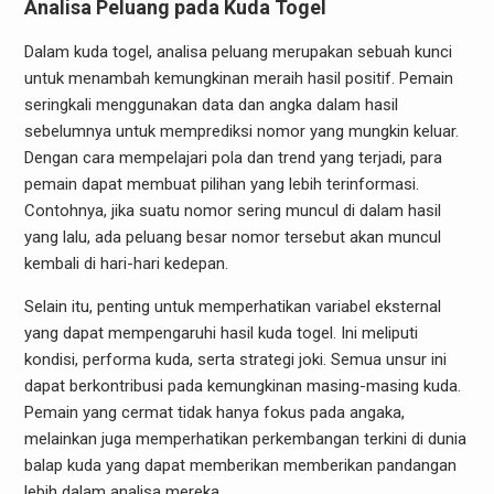
Analisa Peluang pada Kuda Togel
Dalam kuda togel, analisa peluang merupakan sebuah kunci
untuk menambah kemungkinan meraih hasil positif. Pemain
seringkali menggunakan data dan angka dalam hasil
sebelumnya untuk memprediksi nomor yang mungkin keluar.
Dengan cara mempelajari pola dan trend yang terjadi, para
pemain dapat membuat pilihan yang lebih terinformasi.
Contohnya, jika suatu nomor sering muncul di dalam hasil
yang lalu, ada peluang besar nomor tersebut akan muncul
kembali di hari-hari kedepan.
Selain itu, penting untuk memperhatikan variabel eksternal
yang dapat mempengaruhi hasil kuda togel. Ini meliputi
kondisi, performa kuda, serta strategi joki. Semua unsur ini
dapat berkontribusi pada kemungkinan masing-masing kuda.
Pemain yang cermat tidak hanya fokus pada angaka,
melainkan juga memperhatikan perkembangan terkini di dunia
balap kuda yang dapat memberikan memberikan pandangan
lebih dalam analisa mereka.