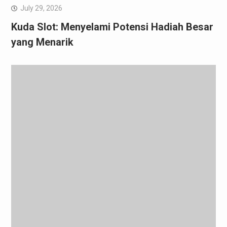
July 29, 2026
Kuda Slot: Menyelami Potensi Hadiah Besar
yang Menarik