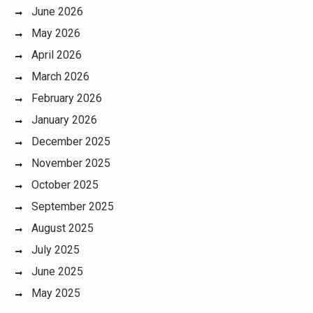
June 2026
May 2026
April 2026
March 2026
February 2026
January 2026
December 2025
November 2025
October 2025
September 2025
August 2025
July 2025
June 2025
May 2025