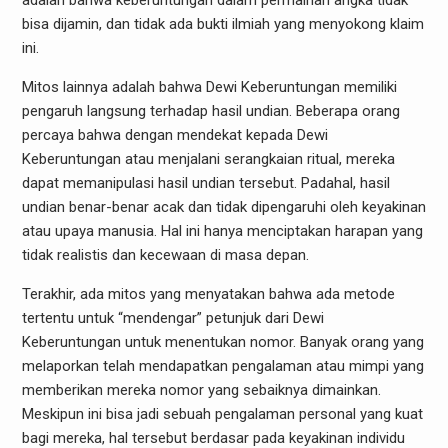
adalah bahwa keberuntungan dalam permainan angka tidak
bisa dijamin, dan tidak ada bukti ilmiah yang menyokong klaim
ini.
Mitos lainnya adalah bahwa Dewi Keberuntungan memiliki
pengaruh langsung terhadap hasil undian. Beberapa orang
percaya bahwa dengan mendekat kepada Dewi
Keberuntungan atau menjalani serangkaian ritual, mereka
dapat memanipulasi hasil undian tersebut. Padahal, hasil
undian benar-benar acak dan tidak dipengaruhi oleh keyakinan
atau upaya manusia. Hal ini hanya menciptakan harapan yang
tidak realistis dan kecewaan di masa depan.
Terakhir, ada mitos yang menyatakan bahwa ada metode
tertentu untuk “mendengar” petunjuk dari Dewi
Keberuntungan untuk menentukan nomor. Banyak orang yang
melaporkan telah mendapatkan pengalaman atau mimpi yang
memberikan mereka nomor yang sebaiknya dimainkan.
Meskipun ini bisa jadi sebuah pengalaman personal yang kuat
bagi mereka, hal tersebut berdasar pada keyakinan individu