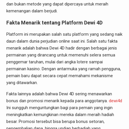
dan bukan metode yang dapat dipercaya untuk meraih
kemenangan dalam berjudi.
Fakta Menarik tentang Platform Dewi 4D
Platform ini merupakan salah satu platform yang sedang naik
daun dalam dunia perjudian online saat ini. Salah satu fakta
menarik adalah bahwa Dewi 4D hadir dengan berbagai jenis
permainan yang dirancang untuk memenuhi selera semua
penggemar taruhan, mulai dari angka lotere sampai
permainan kasino. Dengan antarmuka yang ramah pengguna,
pemain baru dapat secara cepat memahami mekanisme
yang ditawarkan.
Fakta lainnya adalah bahwa Dewi 4D sering menawarkan
bonus dan promosi menarik kepada para anggotanya.
dewi4d
Ini sungguh menguntungkan bagi para pemain yang ingin
meningkatkan kemungkinan mereka dalam meraih hadiah
besar. Promosi tersebut bisa berupa bonus setoran,
pengembalian dana, hingga undian berhadiah yang