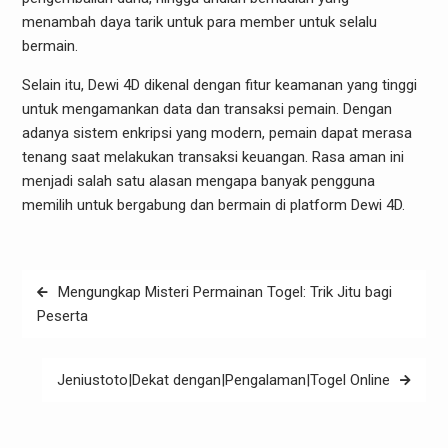
menambah daya tarik untuk para member untuk selalu
bermain.
Selain itu, Dewi 4D dikenal dengan fitur keamanan yang tinggi
untuk mengamankan data dan transaksi pemain. Dengan
adanya sistem enkripsi yang modern, pemain dapat merasa
tenang saat melakukan transaksi keuangan. Rasa aman ini
menjadi salah satu alasan mengapa banyak pengguna
memilih untuk bergabung dan bermain di platform Dewi 4D.
Post
Mengungkap Misteri Permainan Togel: Trik Jitu bagi
navigation
Peserta
Jeniustoto|Dekat dengan|Pengalaman|Togel Online