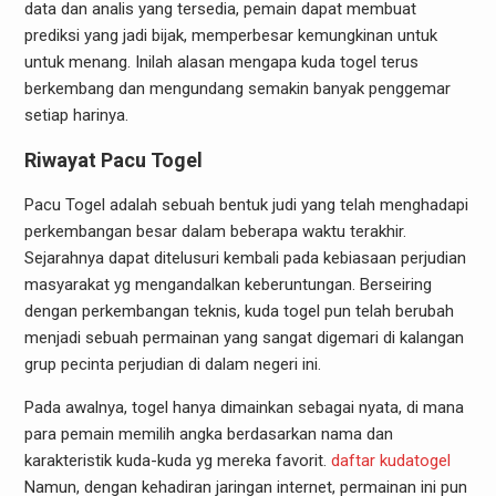
data dan analis yang tersedia, pemain dapat membuat
prediksi yang jadi bijak, memperbesar kemungkinan untuk
untuk menang. Inilah alasan mengapa kuda togel terus
berkembang dan mengundang semakin banyak penggemar
setiap harinya.
Riwayat Pacu Togel
Pacu Togel adalah sebuah bentuk judi yang telah menghadapi
perkembangan besar dalam beberapa waktu terakhir.
Sejarahnya dapat ditelusuri kembali pada kebiasaan perjudian
masyarakat yg mengandalkan keberuntungan. Berseiring
dengan perkembangan teknis, kuda togel pun telah berubah
menjadi sebuah permainan yang sangat digemari di kalangan
grup pecinta perjudian di dalam negeri ini.
Pada awalnya, togel hanya dimainkan sebagai nyata, di mana
para pemain memilih angka berdasarkan nama dan
karakteristik kuda-kuda yg mereka favorit.
daftar kudatogel
Namun, dengan kehadiran jaringan internet, permainan ini pun