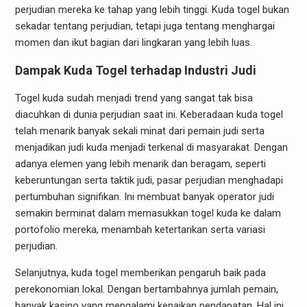
perjudian mereka ke tahap yang lebih tinggi. Kuda togel bukan
sekadar tentang perjudian, tetapi juga tentang menghargai
momen dan ikut bagian dari lingkaran yang lebih luas.
Dampak Kuda Togel terhadap Industri Judi
Togel kuda sudah menjadi trend yang sangat tak bisa
diacuhkan di dunia perjudian saat ini. Keberadaan kuda togel
telah menarik banyak sekali minat dari pemain judi serta
menjadikan judi kuda menjadi terkenal di masyarakat. Dengan
adanya elemen yang lebih menarik dan beragam, seperti
keberuntungan serta taktik judi, pasar perjudian menghadapi
pertumbuhan signifikan. Ini membuat banyak operator judi
semakin berminat dalam memasukkan togel kuda ke dalam
portofolio mereka, menambah ketertarikan serta variasi
perjudian.
Selanjutnya, kuda togel memberikan pengaruh baik pada
perekonomian lokal. Dengan bertambahnya jumlah pemain,
banyak kasino yang mengalami kenaikan pendapatan. Hal ini