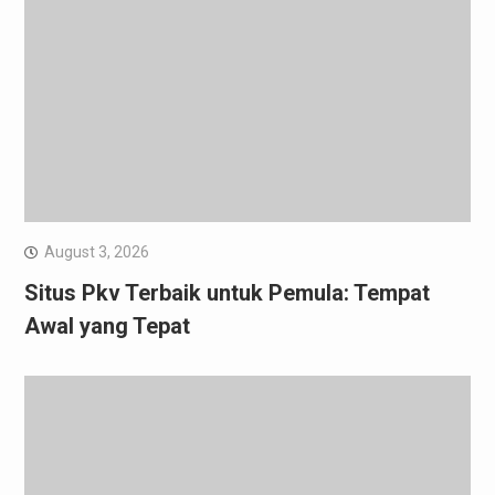
August 3, 2026
Situs Pkv Terbaik untuk Pemula: Tempat
Awal yang Tepat