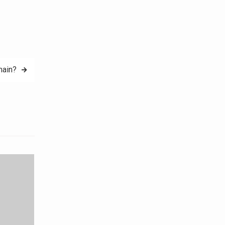
main?