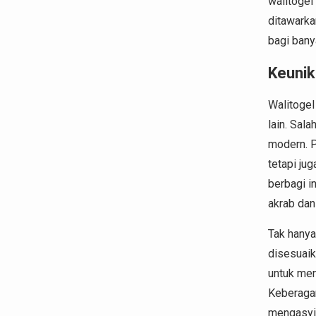
walitogel
ditawarka
bagi banya
Keunik
Walitogel
lain. Sal
modern. P
tetapi ju
berbagi i
akrab da
Tak hanya
disesuaik
untuk men
Keberagam
mengasyik