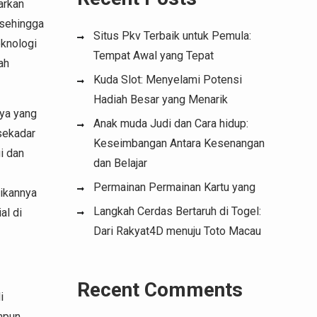
arkan
 sehingga
Situs Pkv Terbaik untuk Pemula:
eknologi
Tempat Awal yang Tepat
ah
Kuda Slot: Menyelami Potensi
Hadiah Besar yang Menarik
nya yang
Anak muda Judi dan Cara hidup:
sekadar
Keseimbangan Antara Kesenangan
i dan
dan Belajar
Permainan Permainan Kartu yang
ikannya
Langkah Cerdas Bertaruh di Togel:
al di
Dari Rakyat4D menuju Toto Macau
Recent Comments
i
impun