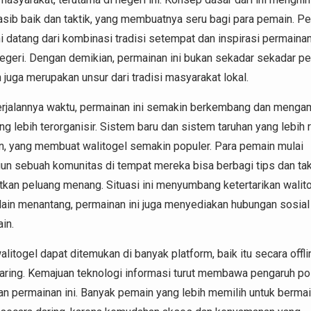
sib baik dan taktik, yang membuatnya seru bagi para pemain. P
ini datang dari kombinasi tradisi setempat dan inspirasi permaina
 negeri. Dengan demikian, permainan ini bukan sekadar sekadar pe
 juga merupakan unsur dari tradisi masyarakat lokal.
erjalannya waktu, permainan ini semakin berkembang dan menga
ng lebih terorganisir. Sistem baru dan sistem taruhan yang lebih 
n, yang membuat walitogel semakin populer. Para pemain mulai
 sebuah komunitas di tempat mereka bisa berbagi tips dan tak
kan peluang menang. Situasi ini menyumbang ketertarikan walito
ain menantang, permainan ini juga menyediakan hubungan sosial 
in.
walitogel dapat ditemukan di banyak platform, baik itu secara offli
ring. Kemajuan teknologi informasi turut membawa pengaruh pos
n permainan ini. Banyak pemain yang lebih memilih untuk berma