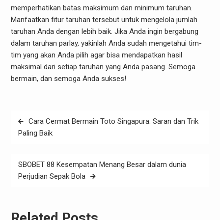
memperhatikan batas maksimum dan minimum taruhan.
Manfaatkan fitur taruhan tersebut untuk mengelola jumlah
taruhan Anda dengan lebih baik. Jika Anda ingin bergabung
dalam taruhan parlay, yakinlah Anda sudah mengetahui tim-
tim yang akan Anda pilih agar bisa mendapatkan hasil
maksimal dari setiap taruhan yang Anda pasang. Semoga
bermain, dan semoga Anda sukses!
Post
Cara Cermat Bermain Toto Singapura: Saran dan Trik
navigation
Paling Baik
SBOBET 88 Kesempatan Menang Besar dalam dunia
Perjudian Sepak Bola
Related Posts