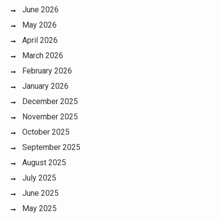
June 2026
May 2026
April 2026
March 2026
February 2026
January 2026
December 2025
November 2025
October 2025
September 2025
August 2025
July 2025
June 2025
May 2025