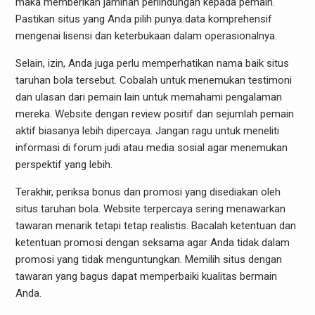
maka memberikan jaminan perlindungan kepada pemain.
Pastikan situs yang Anda pilih punya data komprehensif
mengenai lisensi dan keterbukaan dalam operasionalnya.
Selain, izin, Anda juga perlu memperhatikan nama baik situs
taruhan bola tersebut. Cobalah untuk menemukan testimoni
dan ulasan dari pemain lain untuk memahami pengalaman
mereka. Website dengan review positif dan sejumlah pemain
aktif biasanya lebih dipercaya. Jangan ragu untuk meneliti
informasi di forum judi atau media sosial agar menemukan
perspektif yang lebih.
Terakhir, periksa bonus dan promosi yang disediakan oleh
situs taruhan bola. Website terpercaya sering menawarkan
tawaran menarik tetapi tetap realistis. Bacalah ketentuan dan
ketentuan promosi dengan seksama agar Anda tidak dalam
promosi yang tidak menguntungkan. Memilih situs dengan
tawaran yang bagus dapat memperbaiki kualitas bermain
Anda.