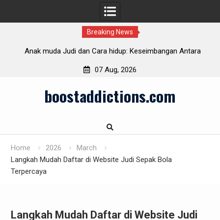
Breaking News
ik
Anak muda Judi dan Cara hidup: Keseimbangan Antara
Kesenangan dan Belajar
07 Aug, 2026
Skip
boostaddictions.com
to
content
Home
2026
March
Langkah Mudah Daftar di Website Judi Sepak Bola
Terpercaya
Langkah Mudah Daftar di Website Judi