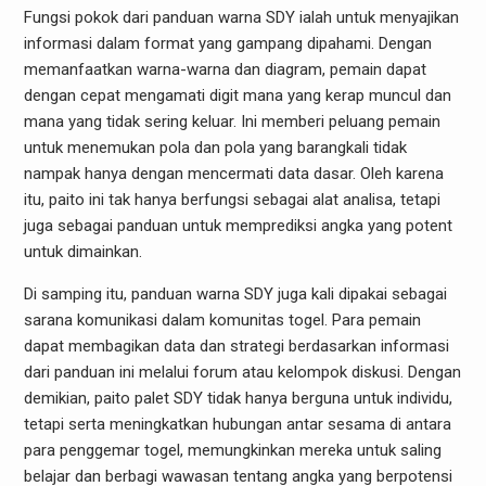
Fungsi pokok dari panduan warna SDY ialah untuk menyajikan
informasi dalam format yang gampang dipahami. Dengan
memanfaatkan warna-warna dan diagram, pemain dapat
dengan cepat mengamati digit mana yang kerap muncul dan
mana yang tidak sering keluar. Ini memberi peluang pemain
untuk menemukan pola dan pola yang barangkali tidak
nampak hanya dengan mencermati data dasar. Oleh karena
itu, paito ini tak hanya berfungsi sebagai alat analisa, tetapi
juga sebagai panduan untuk memprediksi angka yang potent
untuk dimainkan.
Di samping itu, panduan warna SDY juga kali dipakai sebagai
sarana komunikasi dalam komunitas togel. Para pemain
dapat membagikan data dan strategi berdasarkan informasi
dari panduan ini melalui forum atau kelompok diskusi. Dengan
demikian, paito palet SDY tidak hanya berguna untuk individu,
tetapi serta meningkatkan hubungan antar sesama di antara
para penggemar togel, memungkinkan mereka untuk saling
belajar dan berbagi wawasan tentang angka yang berpotensi