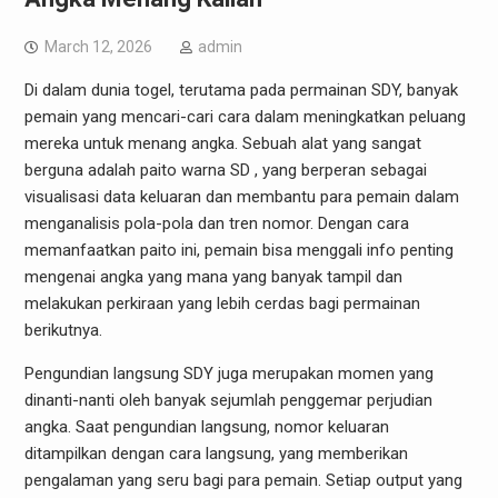
March 12, 2026
admin
Di dalam dunia togel, terutama pada permainan SDY, banyak
pemain yang mencari-cari cara dalam meningkatkan peluang
mereka untuk menang angka. Sebuah alat yang sangat
berguna adalah paito warna SD , yang berperan sebagai
visualisasi data keluaran dan membantu para pemain dalam
menganalisis pola-pola dan tren nomor. Dengan cara
memanfaatkan paito ini, pemain bisa menggali info penting
mengenai angka yang mana yang banyak tampil dan
melakukan perkiraan yang lebih cerdas bagi permainan
berikutnya.
Pengundian langsung SDY juga merupakan momen yang
dinanti-nanti oleh banyak sejumlah penggemar perjudian
angka. Saat pengundian langsung, nomor keluaran
ditampilkan dengan cara langsung, yang memberikan
pengalaman yang seru bagi para pemain. Setiap output yang