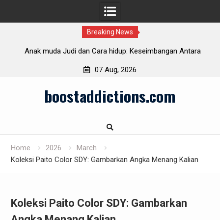
Breaking News
ik
Anak muda Judi dan Cara hidup: Keseimbangan Antara
Kesenangan dan Belajar
07 Aug, 2026
Skip
boostaddictions.com
to
content
Home
2026
March
Koleksi Paito Color SDY: Gambarkan Angka Menang Kalian
Koleksi Paito Color SDY: Gambarkan
Angka Menang Kalian