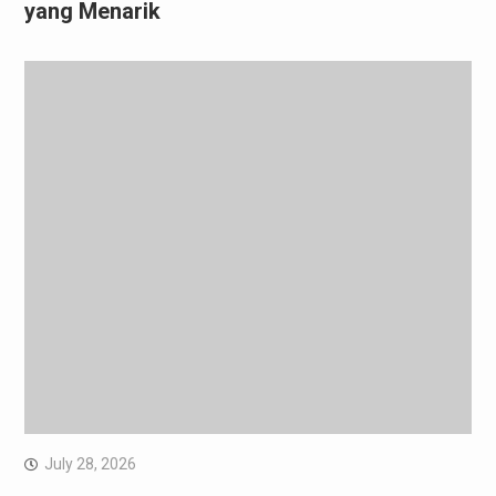
yang Menarik
July 28, 2026