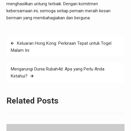
menghasilkan untung terbaik. Dengan komitmen
kebersamaan ini, semoga setiap pemain meraih kesan
bermain yang membahagiakan dan berguna.
Post
Keluaran Hong Kong: Perkiraan Tepat untuk Togel
navigation
Malam Ini
Mengarungi Dunia Rubah4d: Apa yang Perlu Anda
Ketahui?
Related Posts