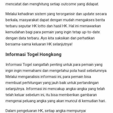
mencatat dan menghitung setiap outcome yang didapat.
Melalui kehadiran sistem yang terorganisir dan update secara
berkala, masyarakat dapat dengan mudah mengakses berita
terbaru seputar HK lotto dan hasil HK. Hal ini menawarkan
kemudahan bagi para pemain yang ingin tetap up-to-date
dengan data terbaru. Ayo kita saksikan dan perhatikan
bersama-sama keluaran HK selanjutnya!
Informasi Togel Hongkong
Informasi Togel sangatlah penting untuk para pemain yang
ingin ingin memahami dan mengetahui pola hasil sebelumnya.
Melalui menganalisis informasi ini, para pemain bisa
membuat perhitungan yang jauh baik untuk pertandingan
selanjutnya. Informasi ini mencakup angka-angka yang telah
telah keluar sebelum ini, itu bisa memberikan gambaran
mengenai peluang angka yang akan muncul di kemudian hari.
Dalam pengeluaran HK, setiap angka mempunyai