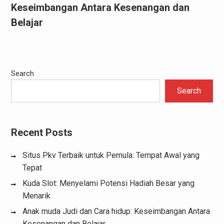
Keseimbangan Antara Kesenangan dan
Belajar
Search
Search
Recent Posts
Situs Pkv Terbaik untuk Pemula: Tempat Awal yang
Tepat
Kuda Slot: Menyelami Potensi Hadiah Besar yang
Menarik
Anak muda Judi dan Cara hidup: Keseimbangan Antara
Kesenangan dan Belajar