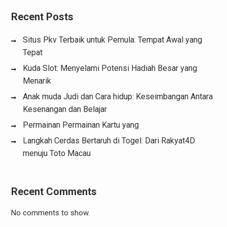
Recent Posts
Situs Pkv Terbaik untuk Pemula: Tempat Awal yang
Tepat
Kuda Slot: Menyelami Potensi Hadiah Besar yang
Menarik
Anak muda Judi dan Cara hidup: Keseimbangan Antara
Kesenangan dan Belajar
Permainan Permainan Kartu yang
Langkah Cerdas Bertaruh di Togel: Dari Rakyat4D
menuju Toto Macau
Recent Comments
No comments to show.