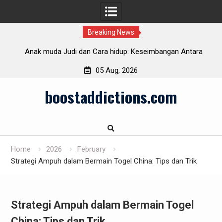
Breaking News
ik
Anak muda Judi dan Cara hidup: Keseimbangan Antara
Kesenangan dan Belajar
05 Aug, 2026
Skip
boostaddictions.com
to
content
Home
2026
February
Strategi Ampuh dalam Bermain Togel China: Tips dan Trik
Strategi Ampuh dalam Bermain Togel
China: Tips dan Trik