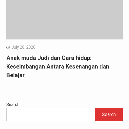
July 28, 2026
Anak muda Judi dan Cara hidup:
Keseimbangan Antara Kesenangan dan
Belajar
Search
Search