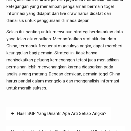
ketegangan yang menambah pengalaman bermain togel.
Informasi yang didapat dari live draw harus dicatat dan
dianalisis untuk penggunaan di masa depan.
Selain itu, penting untuk menyusun strategi berdasarkan data
yang telah dikumpulkan. Memanfaatkan statistik dari data
China, termasuk frequensi munculnya angka, dapat memberi
keunggulan bagi pemain. Strategi ini tidak hanya
meningkatkan peluang kemenangan tetapi juga menjadikan
permainan lebih menyenangkan karena didasarkan pada
analisis yang matang. Dengan demikian, pemain togel China
harus pandai dalam mengelola dan menganalisis informasi
untuk meraih sukses.
Post
Hasil SGP Yang Dinanti: Apa Arti Setiap Angka?
navigation