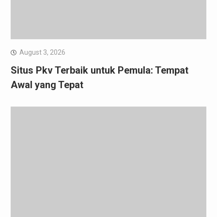
August 3, 2026
Situs Pkv Terbaik untuk Pemula: Tempat
Awal yang Tepat