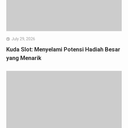
July 29, 2026
Kuda Slot: Menyelami Potensi Hadiah Besar
yang Menarik