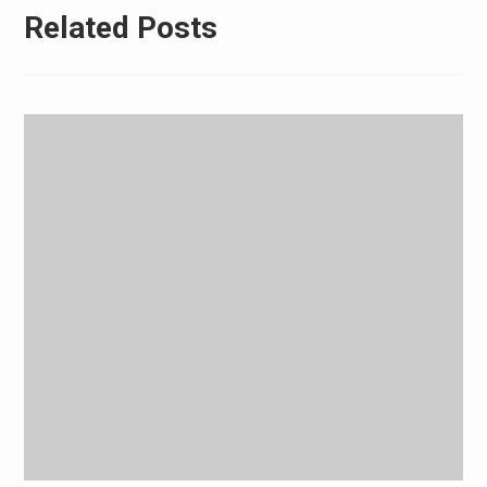
Related Posts