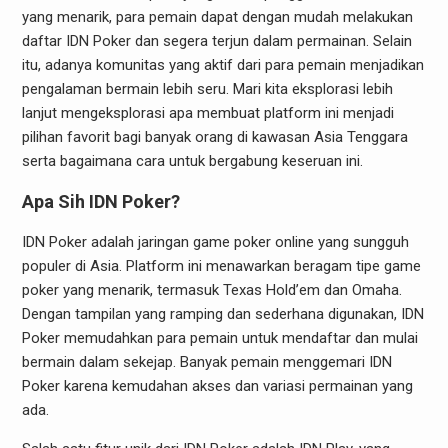
yang menarik, para pemain dapat dengan mudah melakukan
daftar IDN Poker dan segera terjun dalam permainan. Selain
itu, adanya komunitas yang aktif dari para pemain menjadikan
pengalaman bermain lebih seru. Mari kita eksplorasi lebih
lanjut mengeksplorasi apa membuat platform ini menjadi
pilihan favorit bagi banyak orang di kawasan Asia Tenggara
serta bagaimana cara untuk bergabung keseruan ini.
Apa Sih IDN Poker?
IDN Poker adalah jaringan game poker online yang sungguh
populer di Asia. Platform ini menawarkan beragam tipe game
poker yang menarik, termasuk Texas Hold’em dan Omaha.
Dengan tampilan yang ramping dan sederhana digunakan, IDN
Poker memudahkan para pemain untuk mendaftar dan mulai
bermain dalam sekejap. Banyak pemain menggemari IDN
Poker karena kemudahan akses dan variasi permainan yang
ada.