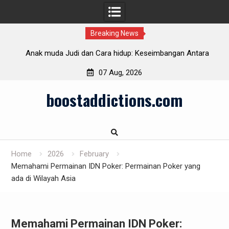
Breaking News
ik
Anak muda Judi dan Cara hidup: Keseimbangan Antara
Kesenangan dan Belajar
07 Aug, 2026
Skip
boostaddictions.com
to
content
Home
2026
February
Memahami Permainan IDN Poker: Permainan Poker yang
ada di Wilayah Asia
Memahami Permainan IDN Poker: