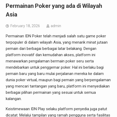
Permainan Poker yang ada di Wilayah
Asia
February 18, 2026
admin
Permainan IDN Poker telah menjadi salah satu game poker
terpopuler di dalam wilayah Asia, yang menarik minat jutaan
pemain dari berbagai berbagai latar belakang. Dengan
platform inovatif dan kemudahan akses, platform ini
menawarkan pengalaman bermain poker seru serta
mendebarkan untuk penggemar poker. Hal ini berlaku bagi
pemain baru yang baru mulai perjalanan mereka ke dalam
dunia poker virtual, maupun bagi pemain yang berpengalaman
yang mencari tantangan yang baru, platform ini menyediakan
berbagai pilihan permainan yang sesuai untuk semua
kalangan.
Keistimewaan IDN Play selaku platform penyedia juga patut
dicatat. Melalui tampilan yang ramah pengguna serta fasilitas