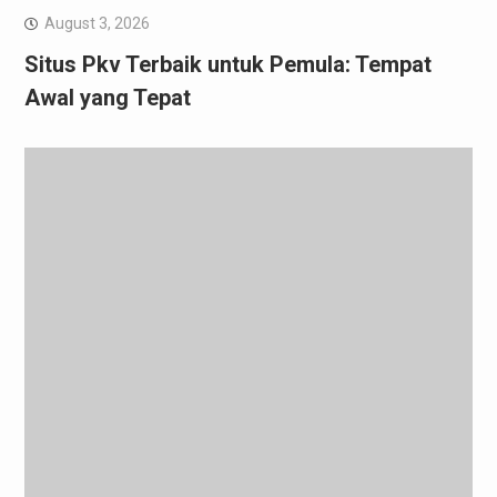
August 3, 2026
Situs Pkv Terbaik untuk Pemula: Tempat
Awal yang Tepat