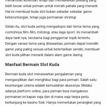
menambah keseruan tetapi dan menawarkan peluang yang
lebih besar untuk pemain untuk meraih pahala yang menarik.
Hal ini membuat kuda slot bukan sekadar sekadar game
keberuntungan, tetapi juga permainan strategi.
Selain itu, slot kuda sering mengadopsi dari tema-tema yang,
contohnya film-film, mitologi, atau laga sport. Ini menambah
daya tarik nya, terutama bagi penggemar topik tertentu.
Dengan variasi tema yang ditawarkan, pemain dapat memilih
game yang paling sesuai untuk ketertarikan sendiri, membuat
slot kuda pilihan menarik dalam alam game daring.
Manfaat Bermain Slot Kuda
Bermain kuda slot menawarkan pengalaman yang
mengasyikkan dan menghibur bagi para pemain. Salah satu
keuntungan utama adalah kemudahan aksesnya. Melalui
adanya platform online, para pemain bisa mengakses
permainan ini kapan saja dan di mana saja tanpa perlu
berkunjung ke kasino fisik. Hanya memerlukan perangkat yang