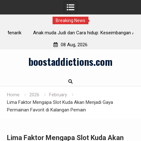
Breaking News
ik
Anak muda Judi dan Cara hidup: Keseimbangan Antara
Kesenangan dan Belajar
08 Aug, 2026
Skip
boostaddictions.com
to
content
Home
2026
February
Lima Faktor Mengapa Slot Kuda Akan Menjadi Gaya
Permainan Favorit di Kalangan Pemain
Lima Faktor Mengapa Slot Kuda Akan