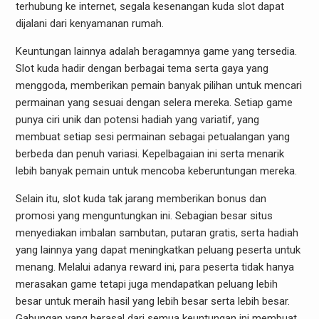
terhubung ke internet, segala kesenangan kuda slot dapat
dijalani dari kenyamanan rumah.
Keuntungan lainnya adalah beragamnya game yang tersedia.
Slot kuda hadir dengan berbagai tema serta gaya yang
menggoda, memberikan pemain banyak pilihan untuk mencari
permainan yang sesuai dengan selera mereka. Setiap game
punya ciri unik dan potensi hadiah yang variatif, yang
membuat setiap sesi permainan sebagai petualangan yang
berbeda dan penuh variasi. Kepelbagaian ini serta menarik
lebih banyak pemain untuk mencoba keberuntungan mereka.
Selain itu, slot kuda tak jarang memberikan bonus dan
promosi yang menguntungkan ini. Sebagian besar situs
menyediakan imbalan sambutan, putaran gratis, serta hadiah
yang lainnya yang dapat meningkatkan peluang peserta untuk
menang. Melalui adanya reward ini, para peserta tidak hanya
merasakan game tetapi juga mendapatkan peluang lebih
besar untuk meraih hasil yang lebih besar serta lebih besar.
Gabungan yang berasal dari semua keuntungan ini membuat