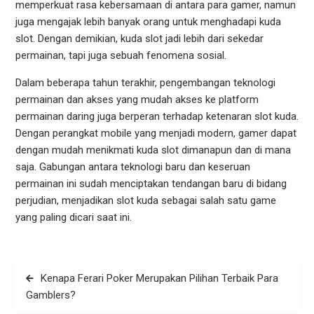
memperkuat rasa kebersamaan di antara para gamer, namun
juga mengajak lebih banyak orang untuk menghadapi kuda
slot. Dengan demikian, kuda slot jadi lebih dari sekedar
permainan, tapi juga sebuah fenomena sosial.
Dalam beberapa tahun terakhir, pengembangan teknologi
permainan dan akses yang mudah akses ke platform
permainan daring juga berperan terhadap ketenaran slot kuda.
Dengan perangkat mobile yang menjadi modern, gamer dapat
dengan mudah menikmati kuda slot dimanapun dan di mana
saja. Gabungan antara teknologi baru dan keseruan
permainan ini sudah menciptakan tendangan baru di bidang
perjudian, menjadikan slot kuda sebagai salah satu game
yang paling dicari saat ini.
Post
Kenapa Ferari Poker Merupakan Pilihan Terbaik Para
navigation
Gamblers?