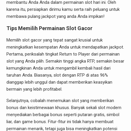
membantu Anda Anda dalam permainan slot hari ini. Oleh
karena itu, persiapkan dirimu kamu serta raih peluang untuk
membawa pulang jackpot yang anda Anda impikan!
Tips Memilih Permainan Slot Gacor
Memilih slot gacor yang tepat sangat krusial untuk
meningkatkan kesempatan Anda untuk mendapatkan jackpot.
Pertama, periksalah tingkat Return to Player dari permainan
slot yang Anda pilih. Semakin tinggi angka RTP, semakin besar
kemungkinan Anda untuk mengambil kembali hasil dari
taruhan Anda. Biasanya, slot dengan RTP di atas 96%
dianggap lebih unggul dan dapat memberikan keasyikan
bermain yang lebih profitabel.
Selanjutnya, cobalah menemukan slot yang memberikan
bonus dan keistimewaan khusus. Banyak sekali slot modern
menyediakan berbagai bonus seperti putaran gratis, simbol
liar, dan game bonus. Fitur-fitur ini tidak hanya membuat
permainan menarik, tetapi juga bisa meningkatkan potensi