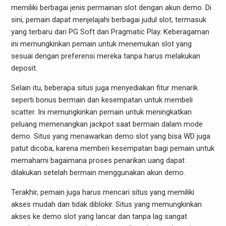
memiliki berbagai jenis permainan slot dengan akun demo. Di
sini, pemain dapat menjelajahi berbagai judul slot, termasuk
yang terbaru dari PG Soft dan Pragmatic Play. Keberagaman
ini memungkinkan pemain untuk menemukan slot yang
sesuai dengan preferensi mereka tanpa harus melakukan
deposit.
Selain itu, beberapa situs juga menyediakan fitur menarik
seperti bonus bermain dan kesempatan untuk membeli
scatter. Ini memungkinkan pemain untuk meningkatkan
peluang memenangkan jackpot saat bermain dalam mode
demo. Situs yang menawarkan demo slot yang bisa WD juga
patut dicoba, karena memberi kesempatan bagi pemain untuk
memahami bagaimana proses penarikan uang dapat
dilakukan setelah bermain menggunakan akun demo.
Terakhir, pemain juga harus mencari situs yang memiliki
akses mudah dan tidak diblokir. Situs yang memungkinkan
akses ke demo slot yang lancar dan tanpa lag sangat