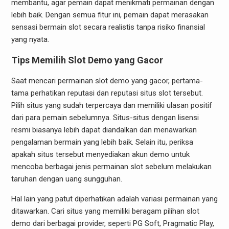
membantu, agar pemain dapat menikmati permainan dengan
lebih baik. Dengan semua fitur ini, pemain dapat merasakan
sensasi bermain slot secara realistis tanpa risiko finansial
yang nyata.
Tips Memilih Slot Demo yang Gacor
Saat mencari permainan slot demo yang gacor, pertama-
tama perhatikan reputasi dan reputasi situs slot tersebut.
Pilih situs yang sudah terpercaya dan memiliki ulasan positif
dari para pemain sebelumnya. Situs-situs dengan lisensi
resmi biasanya lebih dapat diandalkan dan menawarkan
pengalaman bermain yang lebih baik. Selain itu, periksa
apakah situs tersebut menyediakan akun demo untuk
mencoba berbagai jenis permainan slot sebelum melakukan
taruhan dengan uang sungguhan.
Hal lain yang patut diperhatikan adalah variasi permainan yang
ditawarkan. Cari situs yang memiliki beragam pilihan slot
demo dari berbagai provider, seperti PG Soft, Pragmatic Play,