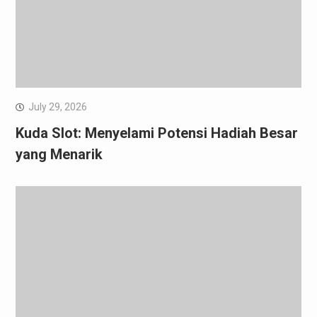
July 29, 2026
Kuda Slot: Menyelami Potensi Hadiah Besar
yang Menarik