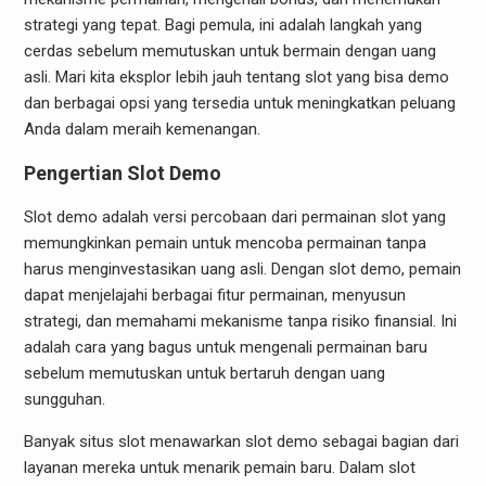
strategi yang tepat. Bagi pemula, ini adalah langkah yang
cerdas sebelum memutuskan untuk bermain dengan uang
asli. Mari kita eksplor lebih jauh tentang slot yang bisa demo
dan berbagai opsi yang tersedia untuk meningkatkan peluang
Anda dalam meraih kemenangan.
Pengertian Slot Demo
Slot demo adalah versi percobaan dari permainan slot yang
memungkinkan pemain untuk mencoba permainan tanpa
harus menginvestasikan uang asli. Dengan slot demo, pemain
dapat menjelajahi berbagai fitur permainan, menyusun
strategi, dan memahami mekanisme tanpa risiko finansial. Ini
adalah cara yang bagus untuk mengenali permainan baru
sebelum memutuskan untuk bertaruh dengan uang
sungguhan.
Banyak situs slot menawarkan slot demo sebagai bagian dari
layanan mereka untuk menarik pemain baru. Dalam slot