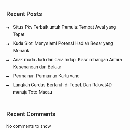
Recent Posts
Situs Pkv Terbaik untuk Pemula: Tempat Awal yang
Tepat
Kuda Slot: Menyelami Potensi Hadiah Besar yang
Menarik
Anak muda Judi dan Cara hidup: Keseimbangan Antara
Kesenangan dan Belajar
Permainan Permainan Kartu yang
Langkah Cerdas Bertaruh di Togel: Dari Rakyat4D
menuju Toto Macau
Recent Comments
No comments to show.