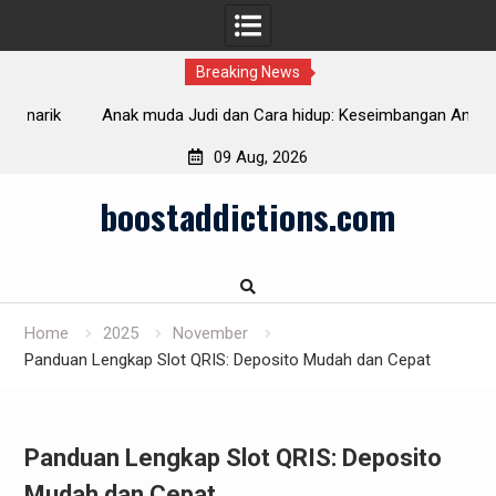
Breaking News
ik
Anak muda Judi dan Cara hidup: Keseimbangan Antara
Kesenangan dan Belajar
09 Aug, 2026
Skip
boostaddictions.com
to
content
Home
2025
November
Panduan Lengkap Slot QRIS: Deposito Mudah dan Cepat
Panduan Lengkap Slot QRIS: Deposito
Mudah dan Cepat