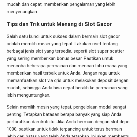
mudah dan cepat, memberikan pengalaman yang lebih
menyenangkan.
Tips dan Trik untuk Menang di Slot Gacor
Salah satu kunci untuk sukses dalam bermain slot gacor
adalah memilih mesin yang tepat. Lakukan riset tentang
berbagai jenis slot yang tersedia, seperti slot super scatter
yang sering memberikan bonus besar. Pastikan untuk
mencoba beberapa permainan dan mencari tahu mana yang
memberikan hasil terbaik untuk Anda. Jangan ragu untuk
memanfaatkan slot via qris untuk melakukan deposit dengan
mudah, sehingga Anda bisa cepat beralih ke permainan yang
lebih menguntungkan.
Selain memilih mesin yang tepat, pengelolaan modal sangat
penting. Tetapkan batasan berapa banyak yang siap Anda
pertaruhkan dan ikuti itu. Jika Anda bermain dengan slot depo
1000, pastikan untuk tidak terpancing untuk terus bermain
lebih dari batas yang telah Anda tetapkan. Ini akan membantu