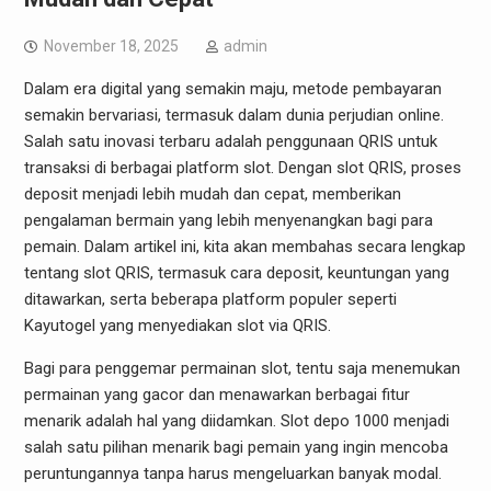
November 18, 2025
admin
Dalam era digital yang semakin maju, metode pembayaran
semakin bervariasi, termasuk dalam dunia perjudian online.
Salah satu inovasi terbaru adalah penggunaan QRIS untuk
transaksi di berbagai platform slot. Dengan slot QRIS, proses
deposit menjadi lebih mudah dan cepat, memberikan
pengalaman bermain yang lebih menyenangkan bagi para
pemain. Dalam artikel ini, kita akan membahas secara lengkap
tentang slot QRIS, termasuk cara deposit, keuntungan yang
ditawarkan, serta beberapa platform populer seperti
Kayutogel yang menyediakan slot via QRIS.
Bagi para penggemar permainan slot, tentu saja menemukan
permainan yang gacor dan menawarkan berbagai fitur
menarik adalah hal yang diidamkan. Slot depo 1000 menjadi
salah satu pilihan menarik bagi pemain yang ingin mencoba
peruntungannya tanpa harus mengeluarkan banyak modal.