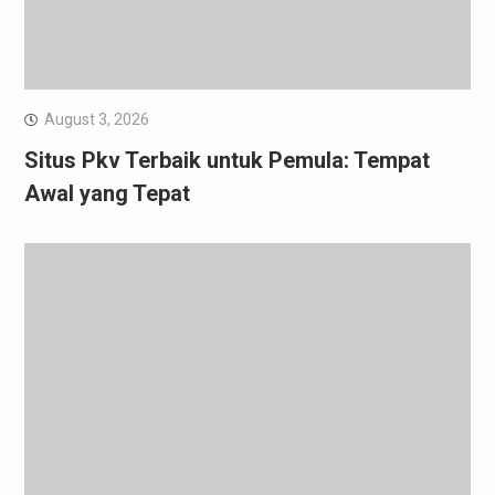
August 3, 2026
Situs Pkv Terbaik untuk Pemula: Tempat
Awal yang Tepat