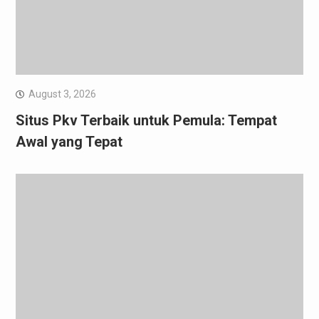
August 3, 2026
Situs Pkv Terbaik untuk Pemula: Tempat
Awal yang Tepat