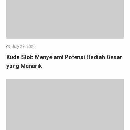
July 29, 2026
Kuda Slot: Menyelami Potensi Hadiah Besar
yang Menarik