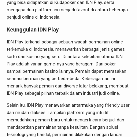
yang bisa didapatkan di Kudapoker dan IDN Play, serta
mengapa dua platform ini menjadi favorit di antara beberapa
penjudi online di Indonesia.
Keunggulan IDN Play
IDN Play terkenal sebagai sebuah wadah permainan online
terkemuka di Indonesia, menawarkan berbagai jenis games
kartu dan kasino yang seru. Di antara kelebihan utama IDN
Play adalah varian game-nya yang beragam. Dari poker
sampai permainan kasino lainnya. Pemain dapat merasakan
sensasi bermain yang berbeda-beda. Keberagaman ini
menarik banyak pemain dari diverse latar belakang, membuat
IDN Play sebagai pilihan terbaik dalam industri judi online.
Selain itu, IDN Play menawarkan antarmuka yang friendly user
dan mudah diakses. Tampilan platform yang intuitif
memudahkan pemain baru untuk mengerti cara berjudi dan
mendapatkan permainan tanpa kesulitan. Dengan solusi
teknologi yang handal, permainan dilakukan dengan lancar