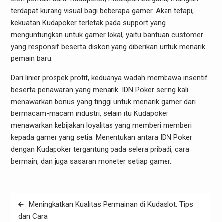
terdapat kurang visual bagi beberapa gamer. Akan tetapi,
kekuatan Kudapoker terletak pada support yang
menguntungkan untuk gamer lokal, yaitu bantuan customer
yang responsif beserta diskon yang diberikan untuk menarik
pemain baru.
Dari linier prospek profit, keduanya wadah membawa insentif
beserta penawaran yang menarik. IDN Poker sering kali
menawarkan bonus yang tinggi untuk menarik gamer dari
bermacam-macam industri, selain itu Kudapoker
menawarkan kebijakan loyalitas yang memberi memberi
kepada gamer yang setia. Menentukan antara IDN Poker
dengan Kudapoker tergantung pada selera pribadi, cara
bermain, dan juga sasaran moneter setiap gamer.
Post
Meningkatkan Kualitas Permainan di Kudaslot: Tips
navigation
dan Cara