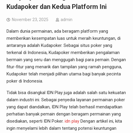
Kudapoker dan Kedua Platform Ini
November 23, 2025
admin
Dalam dunia permainan, ada beragam platform yang
memberikan kesempatan luas untuk meraih keuntungan, di
antaranya adalah Kudapoker. Sebagai situs poker yang
terkenal di Indonesia, Kudapoker memberikan pengalaman
bermain yang seru dan menggugah bagi para pemain. Dengan
fitur-fitur yang menarik dan tampilan yang ramah pengguna,
Kudapoker telah menjadi pilihan utama bagi banyak pecinta
poker di Indonesia.
Tidak bisa disangkal IDN Play juga adalah salah satu kekuatan
dalam industri ini. Sebagai penyedia layanan permainan poker
yang dapat diandalkan, IDN Play telah berhasil mendapatkan
perhatian banyak pemain dengan beragam permainan yang
disediakan, seperti IDN Poker.
idn play
Dengan artikel ini, kita
ingin menyelami lebih dalam tentang potensi keuntungan