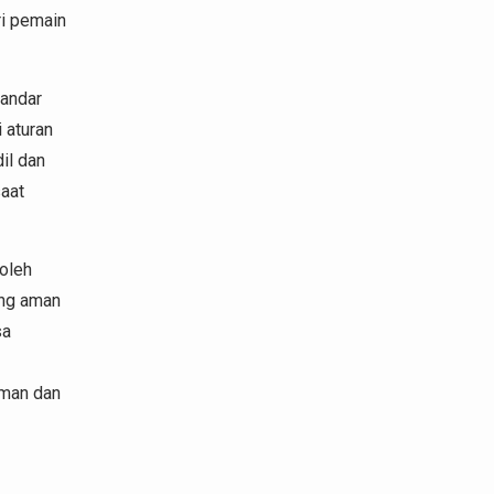
ri pemain
Bandar
 aturan
il dan
aat
oleh
ang aman
sa
aman dan