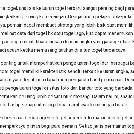
ia togel, analisis keluaran togel terbaru sangat penting bagi par
ingkatkan peluang kemenangan. Dengan mempelajari pola-pola
a, pemain dapat membuat strategi yang lebih baik saat memilih
 melihat data dari togel hk atau togel sgp, kita dapat menemukan
g sering muncul dibandingkan dengan angka yang jarang keluar. H
adi acuan ketika memasang taruhan di situs togel terpercaya.
u, penting untuk memperhatikan pengeluaran togel dari berbagai b
dar togel memiliki karakteristik sendiri terkait keluaran angka, 
andar yang tepat juga dapat mempengaruhi hasil permainan. Den
i pengeluaran togel di situs toto dan bandar toto yang berbeda
emukan peluang lebih besar untuk menang. Dalam hal ini, analis
terhadap setiap situs juga bisa membawa keuntungan besar.
 keberadaan berbagai jenis togel seperti toto macau dan togel on
emperkaya pilihan bagi para pemain. Setiap jenis permainan toge