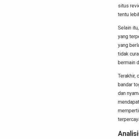
situs rev
tentu leb
Selain itu
yang terp
yang berl
tidak cur
bermain d
Terakhir,
bandar to
dan nyama
mendapatk
mempertim
terpercay
Analis