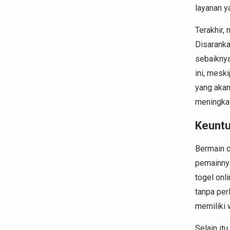
layanan y
Terakhir,
Disaranka
sebaiknya
ini, mesk
yang akan
meningka
Keuntu
Bermain d
pemainnya
togel onl
tanpa per
memiliki 
Selain it