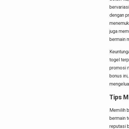
bervarias
dengan pr
menemukan
juga mem
bermain 
Keuntunga
togel ter
promosi 
bonus ini
mengeluar
Tips M
Memilih b
bermain t
reputasi 