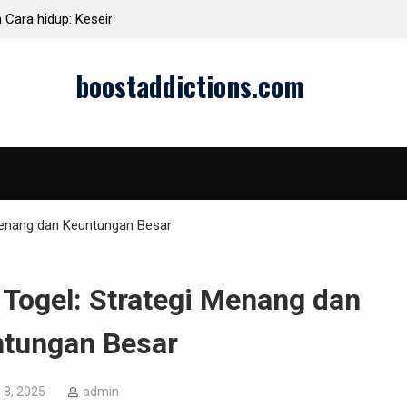
eimbangan Antara
Permainan Permainan Kartu yang
boostaddictions.com
Menang dan Keuntungan Besar
 Togel: Strategi Menang dan
tungan Besar
 8, 2025
admin