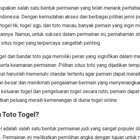
upakan salah satu bentuk permainan yang telah menarik perhati
Indonesia. Dengan kemudahan akses dan berbagai pilihan jenis p
togel hk, togel sgp, dan toto macau, banyak pemain yang ingin 
annya. Namun, untuk sukses dalam permainan ini, pemahaman st
 situs togel yang terpercaya sangatlah penting.
gel dan bandar toto juga memiliki peran yang signifikan dalam m
serta keamanan permainan. Pilihan situs toto yang dijadikan temp
un haruslah memenuhi standar tertentu agar pemain dapat merai
an besar dan menikmati pengalaman bermain yang menyenangka
 keluaran togel dan pengeluaran togel secara rutin, pemain dapat
kan peluang meraih kemenangan di dunia togel online.
u Toto Togel?
l adalah salah satu bentuk permainan judi yang sangat populer di
. Permainan ini melibatkan pemilihan angka dengan tujuan untuk