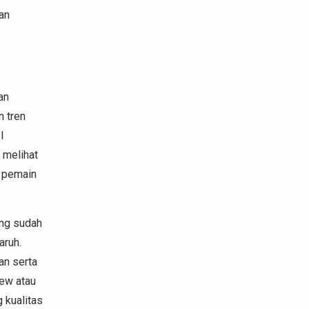
an
an
n tren
l
 melihat
, pemain
ang sudah
aruh.
an serta
iew atau
 kualitas