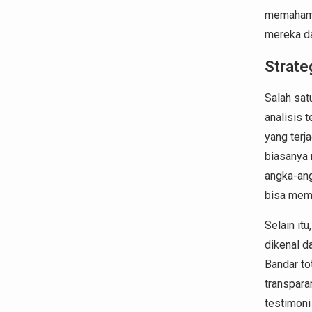
memahami 
mereka da
Strate
Salah sat
analisis 
yang terj
biasanya 
angka-ang
bisa memi
Selain it
dikenal d
Bandar to
transpara
testimoni