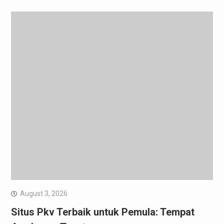
August 3, 2026
Situs Pkv Terbaik untuk Pemula: Tempat