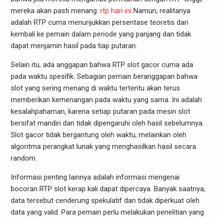
mereka akan pasti menang.
rtp hari ini
Namun, realitanya
adalah RTP cuma menunjukkan persentase teoretis dari
kembali ke pemain dalam periode yang panjang dan tidak
dapat menjamin hasil pada tiap putaran.
Selain itu, ada anggapan bahwa RTP slot gacor cuma ada
pada waktu spesifik. Sebagian pemain beranggapan bahwa
slot yang sering menang di waktu tertentu akan terus
memberikan kemenangan pada waktu yang sama. Ini adalah
kesalahpahaman, karena setiap putaran pada mesin slot
bersifat mandiri dan tidak dipengaruhi oleh hasil sebelumnya.
Slot gacor tidak bergantung oleh waktu, melainkan oleh
algoritma perangkat lunak yang menghasilkan hasil secara
random.
Informasi penting lainnya adalah informasi mengenai
bocoran RTP slot kerap kali dapat dipercaya. Banyak saatnya,
data tersebut cenderung spekulatif dan tidak diperkuat oleh
data yang valid. Para pemain perlu melakukan penelitian yang