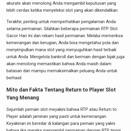
akurate akan menolong Anda mengambil keputusan yang
lebih cerdas ketika menyeleksi slot yang akan dikendalikan.
Terakhir, penting untuk memperhatikan pengalaman Anda
selama permainan. Silahkan beberapa permainan RTP Slot
Gacor Hari Ini dan rekam hasil permainan. Melalui memeriksa
kemenangan dan kerugian, Anda bisa mengetahui pola dan
menyimpulkan mana slot yang menyuguhkan hasil terbaik
untuk Anda. Mengelola bankroll dan bermain dengan bijak juga
akan menolong memastikan bahwa Anda masih dalam
batasan dan mampu memaksimalkan peluang Anda untuk
berhasil.
Mito dan Fakta Tentang Return to Player Slot
Yang Menang
Sejumlah pemain slot meyakini bahwa RTP atau Return to
Player adalah jaminan yang pasti untuk kemenangan.
Keyakinan ini beredar di kalangan para pemain yang yakni
bahwa jika mereka mengambil permainan dengan RTP tinggi,