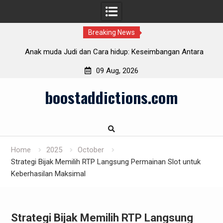
Breaking News
ik
Anak muda Judi dan Cara hidup: Keseimbangan Antara
Kesenangan dan Belajar
09 Aug, 2026
Skip
boostaddictions.com
to
content
Home
2025
October
Strategi Bijak Memilih RTP Langsung Permainan Slot untuk
Keberhasilan Maksimal
Strategi Bijak Memilih RTP Langsung