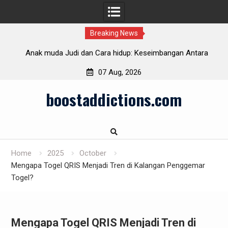
Breaking News
ik
Anak muda Judi dan Cara hidup: Keseimbangan Antara
Kesenangan dan Belajar
07 Aug, 2026
Skip
boostaddictions.com
to
content
Home
2025
October
Mengapa Togel QRIS Menjadi Tren di Kalangan Penggemar
Togel?
Mengapa Togel QRIS Menjadi Tren di