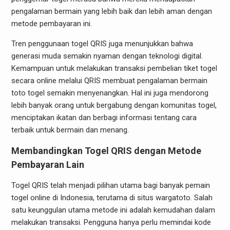
pengalaman bermain yang lebih baik dan lebih aman dengan
metode pembayaran ini.
Tren penggunaan togel QRIS juga menunjukkan bahwa
generasi muda semakin nyaman dengan teknologi digital.
Kemampuan untuk melakukan transaksi pembelian tiket togel
secara online melalui QRIS membuat pengalaman bermain
toto togel semakin menyenangkan. Hal ini juga mendorong
lebih banyak orang untuk bergabung dengan komunitas togel,
menciptakan ikatan dan berbagi informasi tentang cara
terbaik untuk bermain dan menang.
Membandingkan Togel QRIS dengan Metode
Pembayaran Lain
Togel QRIS telah menjadi pilihan utama bagi banyak pemain
togel online di Indonesia, terutama di situs wargatoto. Salah
satu keunggulan utama metode ini adalah kemudahan dalam
melakukan transaksi. Pengguna hanya perlu memindai kode