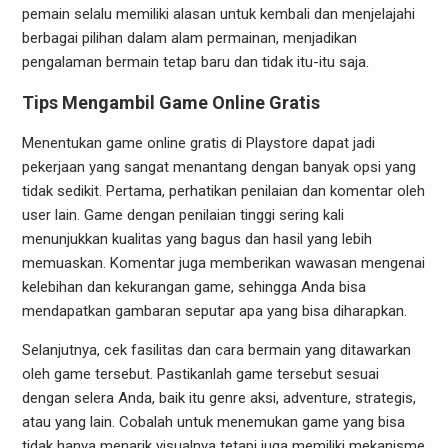
pemain selalu memiliki alasan untuk kembali dan menjelajahi
berbagai pilihan dalam alam permainan, menjadikan
pengalaman bermain tetap baru dan tidak itu-itu saja.
Tips Mengambil Game Online Gratis
Menentukan game online gratis di Playstore dapat jadi
pekerjaan yang sangat menantang dengan banyak opsi yang
tidak sedikit. Pertama, perhatikan penilaian dan komentar oleh
user lain. Game dengan penilaian tinggi sering kali
menunjukkan kualitas yang bagus dan hasil yang lebih
memuaskan. Komentar juga memberikan wawasan mengenai
kelebihan dan kekurangan game, sehingga Anda bisa
mendapatkan gambaran seputar apa yang bisa diharapkan.
Selanjutnya, cek fasilitas dan cara bermain yang ditawarkan
oleh game tersebut. Pastikanlah game tersebut sesuai
dengan selera Anda, baik itu genre aksi, adventure, strategis,
atau yang lain. Cobalah untuk menemukan game yang bisa
tidak hanya menarik visualnya tetapi juga memiliki mekanisme