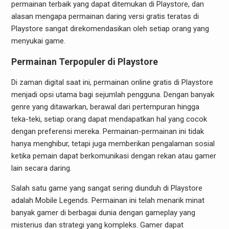
permainan terbaik yang dapat ditemukan di Playstore, dan
alasan mengapa permainan daring versi gratis teratas di
Playstore sangat direkomendasikan oleh setiap orang yang
menyukai game.
Permainan Terpopuler di Playstore
Di zaman digital saat ini, permainan online gratis di Playstore
menjadi opsi utama bagi sejumlah pengguna. Dengan banyak
genre yang ditawarkan, berawal dari pertempuran hingga
teka-teki, setiap orang dapat mendapatkan hal yang cocok
dengan preferensi mereka. Permainan-permainan ini tidak
hanya menghibur, tetapi juga memberikan pengalaman sosial
ketika pemain dapat berkomunikasi dengan rekan atau gamer
lain secara daring.
Salah satu game yang sangat sering diunduh di Playstore
adalah Mobile Legends. Permainan ini telah menarik minat
banyak gamer di berbagai dunia dengan gameplay yang
misterius dan strategi yang kompleks. Gamer dapat