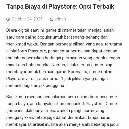
Tanpa Biaya di Playstore: Opsi Terbaik
October 24, 2025
admin
Di era digital saat ini, game di internet telah menjadi salah
satu cara paling populer untuk bersenang-senang dan
menikmati waktu. Dengan berbagai pilihan yang ada, terutama
di platform Playstore, penggemar permainan dapat dengan
mudah menemukan berbagai permainan yang cocok dengan
minat dan hobi mereka. Namun, tidak semua gamer siap
membayar untuk bermain game. Karena itu, game online
Playstore versi gratis nomor 1 jadi pilihan yang sangat
menarik bagi banyak pengguna.
Bagi kamu mencari pengalaman seru dalam bermain game
tanpa biaya, ada banyak pilihan menarik di Playstore. Game-
game ini tidak hanya menawarkan penghiburan yang
mengasyikkan, tetapi juga dapat dimainkan tanpa harus
membayar. Di artikel ini, kita akan menjelajahi beberapa judul