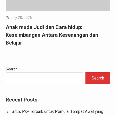
July 28, 2026
Anak muda Judi dan Cara hidup:
Keseimbangan Antara Kesenangan dan
Belajar
Search
Search
Recent Posts
Situs Pkv Terbaik untuk Pemula: Tempat Awal yang