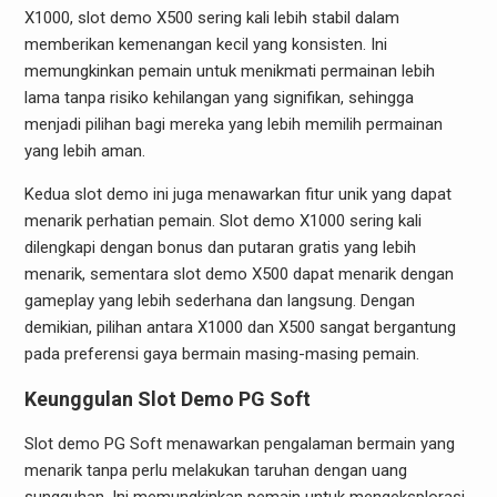
X1000, slot demo X500 sering kali lebih stabil dalam
memberikan kemenangan kecil yang konsisten. Ini
memungkinkan pemain untuk menikmati permainan lebih
lama tanpa risiko kehilangan yang signifikan, sehingga
menjadi pilihan bagi mereka yang lebih memilih permainan
yang lebih aman.
Kedua slot demo ini juga menawarkan fitur unik yang dapat
menarik perhatian pemain. Slot demo X1000 sering kali
dilengkapi dengan bonus dan putaran gratis yang lebih
menarik, sementara slot demo X500 dapat menarik dengan
gameplay yang lebih sederhana dan langsung. Dengan
demikian, pilihan antara X1000 dan X500 sangat bergantung
pada preferensi gaya bermain masing-masing pemain.
Keunggulan Slot Demo PG Soft
Slot demo PG Soft menawarkan pengalaman bermain yang
menarik tanpa perlu melakukan taruhan dengan uang