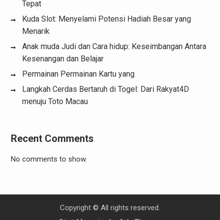
Tepat
Kuda Slot: Menyelami Potensi Hadiah Besar yang
Menarik
Anak muda Judi dan Cara hidup: Keseimbangan Antara
Kesenangan dan Belajar
Permainan Permainan Kartu yang
Langkah Cerdas Bertaruh di Togel: Dari Rakyat4D
menuju Toto Macau
Recent Comments
No comments to show.
Copyright © All rights reserved.