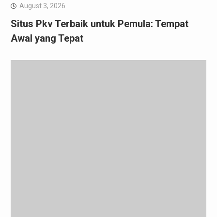
August 3, 2026
Situs Pkv Terbaik untuk Pemula: Tempat
Awal yang Tepat