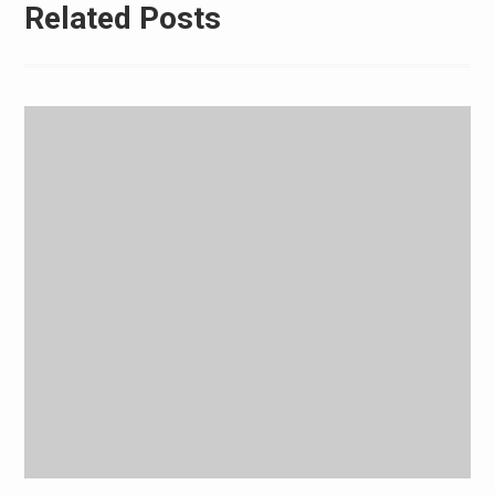
Related Posts