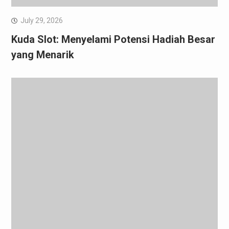
July 29, 2026
Kuda Slot: Menyelami Potensi Hadiah Besar
yang Menarik