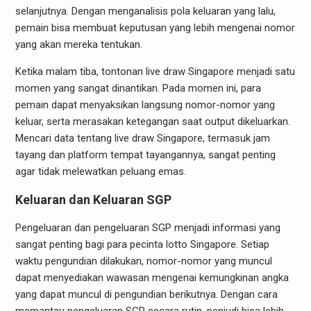
selanjutnya. Dengan menganalisis pola keluaran yang lalu,
pemain bisa membuat keputusan yang lebih mengenai nomor
yang akan mereka tentukan.
Ketika malam tiba, tontonan live draw Singapore menjadi satu
momen yang sangat dinantikan. Pada momen ini, para
pemain dapat menyaksikan langsung nomor-nomor yang
keluar, serta merasakan ketegangan saat output dikeluarkan.
Mencari data tentang live draw Singapore, termasuk jam
tayang dan platform tempat tayangannya, sangat penting
agar tidak melewatkan peluang emas.
Keluaran dan Keluaran SGP
Pengeluaran dan pengeluaran SGP menjadi informasi yang
sangat penting bagi para pecinta lotto Singapore. Setiap
waktu pengundian dilakukan, nomor-nomor yang muncul
dapat menyediakan wawasan mengenai kemungkinan angka
yang dapat muncul di pengundian berikutnya. Dengan cara