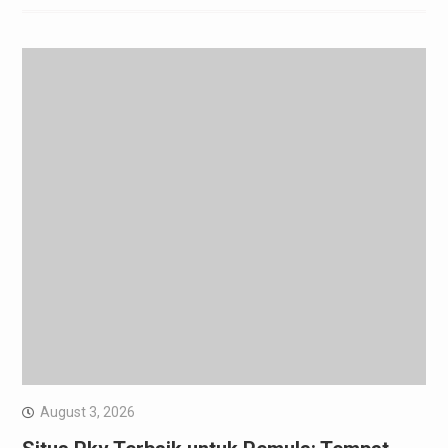
August 3, 2026