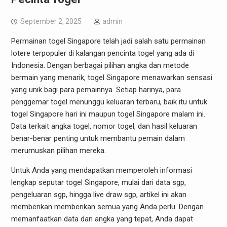
September 2, 2025
admin
Permainan togel Singapore telah jadi salah satu permainan
lotere terpopuler di kalangan pencinta togel yang ada di
Indonesia. Dengan berbagai pilihan angka dan metode
bermain yang menarik, togel Singapore menawarkan sensasi
yang unik bagi para pemainnya. Setiap harinya, para
penggemar togel menunggu keluaran terbaru, baik itu untuk
togel Singapore hari ini maupun togel Singapore malam ini.
Data terkait angka togel, nomor togel, dan hasil keluaran
benar-benar penting untuk membantu pemain dalam
merumuskan pilihan mereka.
Untuk Anda yang mendapatkan memperoleh informasi
lengkap seputar togel Singapore, mulai dari data sgp,
pengeluaran sgp, hingga live draw sgp, artikel ini akan
memberikan memberikan semua yang Anda perlu. Dengan
memanfaatkan data dan angka yang tepat, Anda dapat