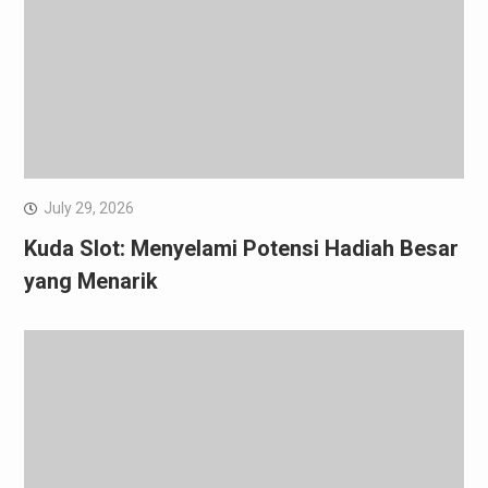
July 29, 2026
Kuda Slot: Menyelami Potensi Hadiah Besar
yang Menarik