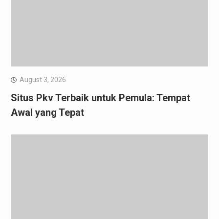
August 3, 2026
Situs Pkv Terbaik untuk Pemula: Tempat
Awal yang Tepat