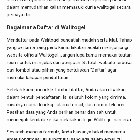
dalam memudahkan kalian memasuki dunia walitogel secara
percaya diri.
Bagaimana Daftar di Walitogel
Mendaftar pada Walitogel sangatlah mudah serta kilat. Tahap
yang pertama yang perlu kamu lakukan adalah mengunjungi
website official Walitogel. Jangan lupa kamu memakai tautan
resmi untuk mengelak dari penipuan. Setelah website terbuka,
cari tombol atau pilihan yang bertuliskan "Daftar" agar
memulai tahapan pendaftaran.
Setelah kamu mengklik tombol daftar, Anda akan disajikan
dalam bentuk pendaftaran. Isi seluruh kolom yang diminta,
misalnya nama lengkap, alamat email, dan nomor telepon.
Pastikan data yang Anda berikan benar dan sah untuk
mencegah kendala ketika melakukan login Walitogel nantinya.
Sesudah mengisi formulir, Anda biasanya bakal menerima
email konfirmasi. Ikuti instruksi yang ada dalam email itu