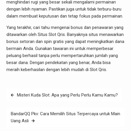
menghindari rugi yang besar sekali mengalami permainan
dengan lebih nyaman. Pastikan juga untuk tidak terburu-buru
dalam membuat keputusan dan tetap fokus pada permainan.
Yang terakhir, cari tahu mengenai bonus dan penawaran yang
ditawarkan oleh Situs Slot Qris. Banyaknya situs menawarkan
bonus setoran dan spin gratis yang dapat meningkatkan dana
bermain Anda. Gunakan tawaran ini untuk memperbesar
peluang berhasil tanpa perlu mempertaruhkan jumlah yang
besar dana. Dengan pendekatan yang benar, Anda bisa
meraih keberhasilan dengan lebih mudah di Slot Qris.
Post
Misteri Kuda Slot: Apa yang Perlu Perlu Kamu Kamu?
navigation
BandarQQ Pkv: Cara Memilih Situs Terpercaya untuk Main
Uang Asli