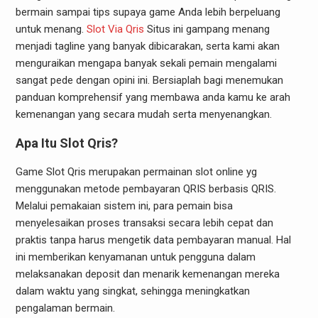
bermain sampai tips supaya game Anda lebih berpeluang
untuk menang.
Slot Via Qris
Situs ini gampang menang
menjadi tagline yang banyak dibicarakan, serta kami akan
menguraikan mengapa banyak sekali pemain mengalami
sangat pede dengan opini ini. Bersiaplah bagi menemukan
panduan komprehensif yang membawa anda kamu ke arah
kemenangan yang secara mudah serta menyenangkan.
Apa Itu Slot Qris?
Game Slot Qris merupakan permainan slot online yg
menggunakan metode pembayaran QRIS berbasis QRIS.
Melalui pemakaian sistem ini, para pemain bisa
menyelesaikan proses transaksi secara lebih cepat dan
praktis tanpa harus mengetik data pembayaran manual. Hal
ini memberikan kenyamanan untuk pengguna dalam
melaksanakan deposit dan menarik kemenangan mereka
dalam waktu yang singkat, sehingga meningkatkan
pengalaman bermain.