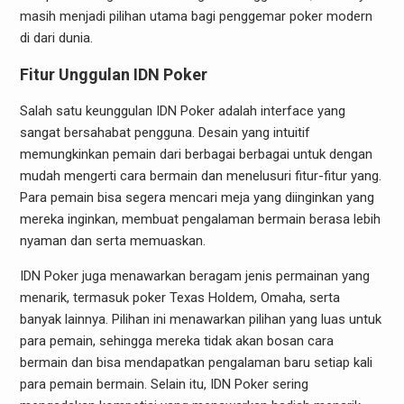
masih menjadi pilihan utama bagi penggemar poker modern
di dari dunia.
Fitur Unggulan IDN Poker
Salah satu keunggulan IDN Poker adalah interface yang
sangat bersahabat pengguna. Desain yang intuitif
memungkinkan pemain dari berbagai berbagai untuk dengan
mudah mengerti cara bermain dan menelusuri fitur-fitur yang.
Para pemain bisa segera mencari meja yang diinginkan yang
mereka inginkan, membuat pengalaman bermain berasa lebih
nyaman dan serta memuaskan.
IDN Poker juga menawarkan beragam jenis permainan yang
menarik, termasuk poker Texas Holdem, Omaha, serta
banyak lainnya. Pilihan ini menawarkan pilihan yang luas untuk
para pemain, sehingga mereka tidak akan bosan cara
bermain dan bisa mendapatkan pengalaman baru setiap kali
para pemain bermain. Selain itu, IDN Poker sering