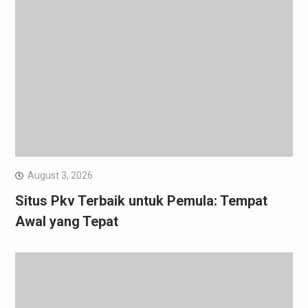
August 3, 2026
Situs Pkv Terbaik untuk Pemula: Tempat
Awal yang Tepat