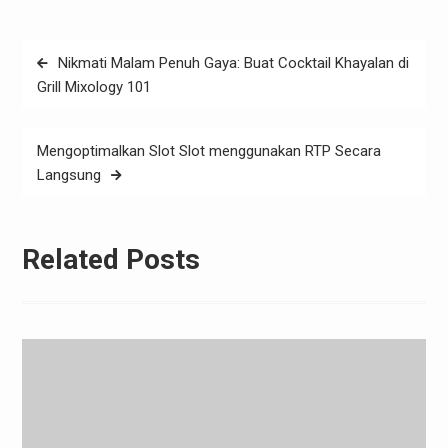
Post
Nikmati Malam Penuh Gaya: Buat Cocktail Khayalan di
navigation
Grill Mixology 101
Mengoptimalkan Slot Slot menggunakan RTP Secara
Langsung
Related Posts