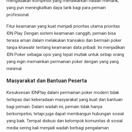
mengadakan kompetisi yang menawarkan hadiah menarik,
yang pun meningkatkan daya tarik bagi para pemain
profesional.
Fitur keamanan yang kuat menjadi prioritas utama prioritas
IDN Play. Dengan sistem keamanan canggih, pemain bisa
terasa aman dalam melakukan transaksi dan bermain poker
tanpa khawatir tentang keamanan data pribadi. Ini menjadikan
IDN Poker sebagai opsi yang tepat mutlak untuk setiap orang
yang ingin memainkan permainan poker dengan yang yang
minimal.
Masyarakat dan Bantuan Peserta
Kesuksesan IDNPlay dalam permainan poker modern tidak
terlepas dari keberadaan masyarakat yang kuat dan bantuan
bagi pemain. Dalam wadah ini, pemain tidak hanya
berkompetisi, tetapi juga dapat membangun hubungan sosial
yang baik. Tempat diskusi dan kelompok komunitas di sosial
media sering kali menjadi wadah berbagi pengalaman