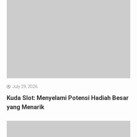
July 29, 2026
Kuda Slot: Menyelami Potensi Hadiah Besar
yang Menarik