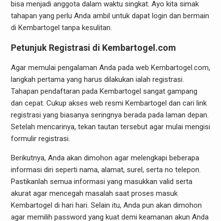
bisa menjadi anggota dalam waktu singkat. Ayo kita simak
tahapan yang perlu Anda ambil untuk dapat login dan bermain
di Kembartogel tanpa kesulitan.
Petunjuk Registrasi di Kembartogel.com
Agar memulai pengalaman Anda pada web Kembartogel.com,
langkah pertama yang harus dilakukan ialah registrasi.
Tahapan pendaftaran pada Kembartogel sangat gampang
dan cepat. Cukup akses web resmi Kembartogel dan cari link
registrasi yang biasanya seringnya berada pada laman depan.
Setelah mencarinya, tekan tautan tersebut agar mulai mengisi
formulir registrasi.
Berikutnya, Anda akan dimohon agar melengkapi beberapa
informasi diri seperti nama, alamat, surel, serta no telepon.
Pastikanlah semua informasi yang masukkan valid serta
akurat agar mencegah masalah saat proses masuk
Kembartogel di hari hari. Selain itu, Anda pun akan dimohon
agar memilih password yang kuat demi keamanan akun Anda