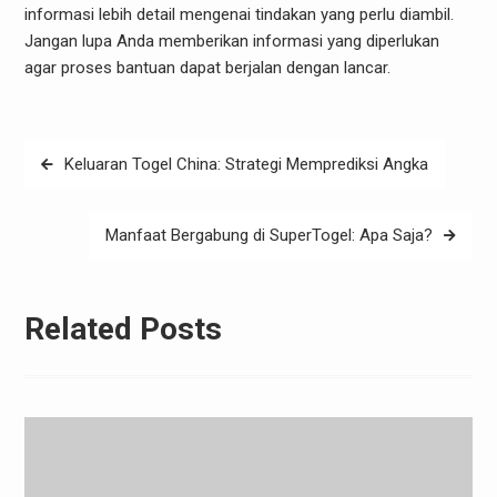
informasi lebih detail mengenai tindakan yang perlu diambil.
Jangan lupa Anda memberikan informasi yang diperlukan
agar proses bantuan dapat berjalan dengan lancar.
Post
Keluaran Togel China: Strategi Memprediksi Angka
navigation
Manfaat Bergabung di SuperTogel: Apa Saja?
Related Posts