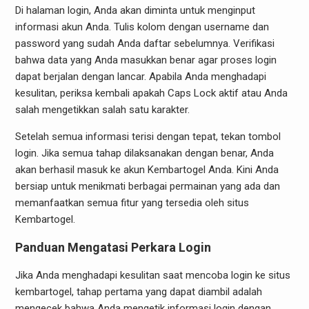
Di halaman login, Anda akan diminta untuk menginput
informasi akun Anda. Tulis kolom dengan username dan
password yang sudah Anda daftar sebelumnya. Verifikasi
bahwa data yang Anda masukkan benar agar proses login
dapat berjalan dengan lancar. Apabila Anda menghadapi
kesulitan, periksa kembali apakah Caps Lock aktif atau Anda
salah mengetikkan salah satu karakter.
Setelah semua informasi terisi dengan tepat, tekan tombol
login. Jika semua tahap dilaksanakan dengan benar, Anda
akan berhasil masuk ke akun Kembartogel Anda. Kini Anda
bersiap untuk menikmati berbagai permainan yang ada dan
memanfaatkan semua fitur yang tersedia oleh situs
Kembartogel.
Panduan Mengatasi Perkara Login
Jika Anda menghadapi kesulitan saat mencoba login ke situs
kembartogel, tahap pertama yang dapat diambil adalah
mengecek bahwa Anda mengetik informasi login dengan