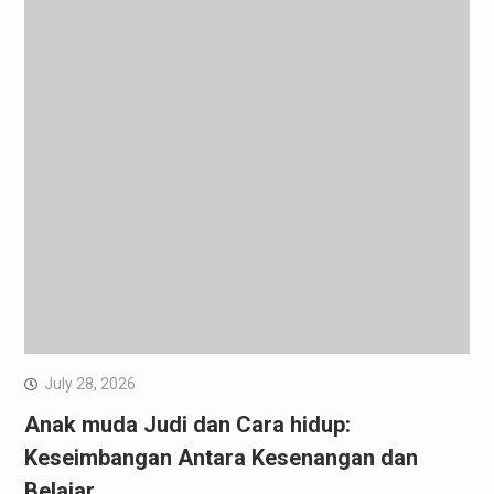
July 28, 2026
Anak muda Judi dan Cara hidup:
Keseimbangan Antara Kesenangan dan
Belajar