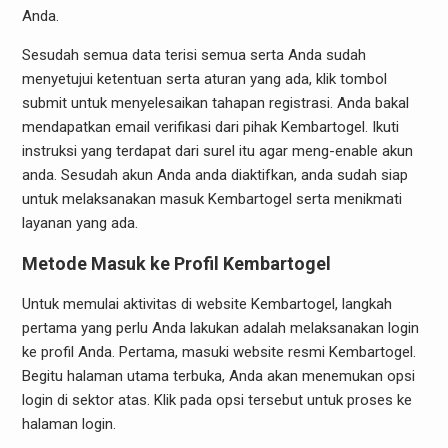
Anda.
Sesudah semua data terisi semua serta Anda sudah
menyetujui ketentuan serta aturan yang ada, klik tombol
submit untuk menyelesaikan tahapan registrasi. Anda bakal
mendapatkan email verifikasi dari pihak Kembartogel. Ikuti
instruksi yang terdapat dari surel itu agar meng-enable akun
anda. Sesudah akun Anda anda diaktifkan, anda sudah siap
untuk melaksanakan masuk Kembartogel serta menikmati
layanan yang ada.
Metode Masuk ke Profil Kembartogel
Untuk memulai aktivitas di website Kembartogel, langkah
pertama yang perlu Anda lakukan adalah melaksanakan login
ke profil Anda. Pertama, masuki website resmi Kembartogel.
Begitu halaman utama terbuka, Anda akan menemukan opsi
login di sektor atas. Klik pada opsi tersebut untuk proses ke
halaman login.