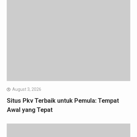
August 3, 2026
Situs Pkv Terbaik untuk Pemula: Tempat
Awal yang Tepat