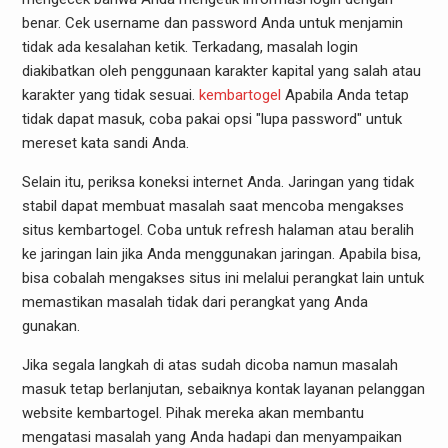
benar. Cek username dan password Anda untuk menjamin
tidak ada kesalahan ketik. Terkadang, masalah login
diakibatkan oleh penggunaan karakter kapital yang salah atau
karakter yang tidak sesuai.
kembartogel
Apabila Anda tetap
tidak dapat masuk, coba pakai opsi "lupa password" untuk
mereset kata sandi Anda.
Selain itu, periksa koneksi internet Anda. Jaringan yang tidak
stabil dapat membuat masalah saat mencoba mengakses
situs kembartogel. Coba untuk refresh halaman atau beralih
ke jaringan lain jika Anda menggunakan jaringan. Apabila bisa,
bisa cobalah mengakses situs ini melalui perangkat lain untuk
memastikan masalah tidak dari perangkat yang Anda
gunakan.
Jika segala langkah di atas sudah dicoba namun masalah
masuk tetap berlanjutan, sebaiknya kontak layanan pelanggan
website kembartogel. Pihak mereka akan membantu
mengatasi masalah yang Anda hadapi dan menyampaikan