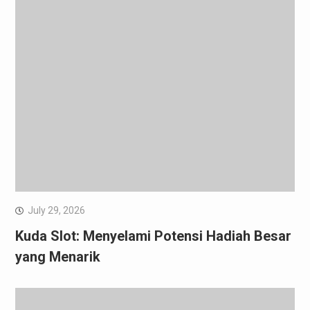
July 29, 2026
Kuda Slot: Menyelami Potensi Hadiah Besar
yang Menarik