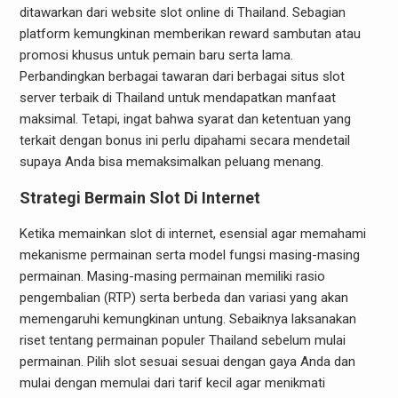
ditawarkan dari website slot online di Thailand. Sebagian
platform kemungkinan memberikan reward sambutan atau
promosi khusus untuk pemain baru serta lama.
Perbandingkan berbagai tawaran dari berbagai situs slot
server terbaik di Thailand untuk mendapatkan manfaat
maksimal. Tetapi, ingat bahwa syarat dan ketentuan yang
terkait dengan bonus ini perlu dipahami secara mendetail
supaya Anda bisa memaksimalkan peluang menang.
Strategi Bermain Slot Di Internet
Ketika memainkan slot di internet, esensial agar memahami
mekanisme permainan serta model fungsi masing-masing
permainan. Masing-masing permainan memiliki rasio
pengembalian (RTP) serta berbeda dan variasi yang akan
memengaruhi kemungkinan untung. Sebaiknya laksanakan
riset tentang permainan populer Thailand sebelum mulai
permainan. Pilih slot sesuai sesuai dengan gaya Anda dan
mulai dengan memulai dari tarif kecil agar menikmati