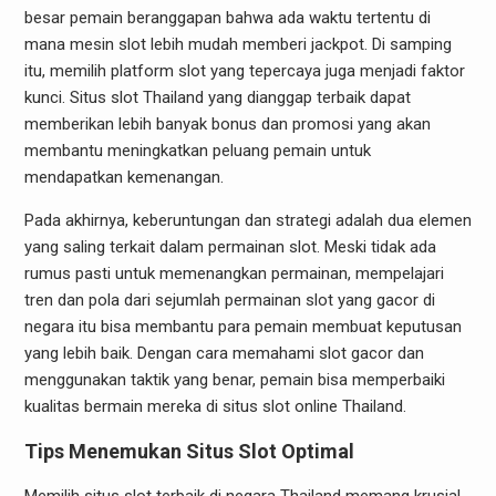
besar pemain beranggapan bahwa ada waktu tertentu di
mana mesin slot lebih mudah memberi jackpot. Di samping
itu, memilih platform slot yang tepercaya juga menjadi faktor
kunci. Situs slot Thailand yang dianggap terbaik dapat
memberikan lebih banyak bonus dan promosi yang akan
membantu meningkatkan peluang pemain untuk
mendapatkan kemenangan.
Pada akhirnya, keberuntungan dan strategi adalah dua elemen
yang saling terkait dalam permainan slot. Meski tidak ada
rumus pasti untuk memenangkan permainan, mempelajari
tren dan pola dari sejumlah permainan slot yang gacor di
negara itu bisa membantu para pemain membuat keputusan
yang lebih baik. Dengan cara memahami slot gacor dan
menggunakan taktik yang benar, pemain bisa memperbaiki
kualitas bermain mereka di situs slot online Thailand.
Tips Menemukan Situs Slot Optimal