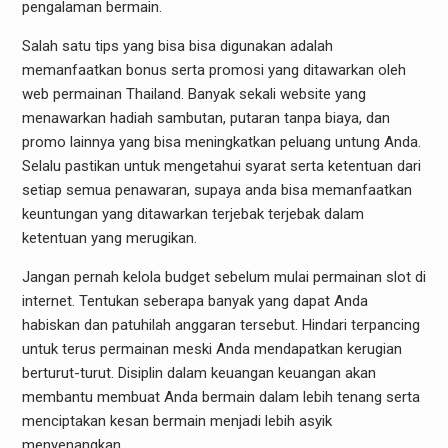
pengalaman bermain.
Salah satu tips yang bisa bisa digunakan adalah
memanfaatkan bonus serta promosi yang ditawarkan oleh
web permainan Thailand. Banyak sekali website yang
menawarkan hadiah sambutan, putaran tanpa biaya, dan
promo lainnya yang bisa meningkatkan peluang untung Anda.
Selalu pastikan untuk mengetahui syarat serta ketentuan dari
setiap semua penawaran, supaya anda bisa memanfaatkan
keuntungan yang ditawarkan terjebak terjebak dalam
ketentuan yang merugikan.
Jangan pernah kelola budget sebelum mulai permainan slot di
internet. Tentukan seberapa banyak yang dapat Anda
habiskan dan patuhilah anggaran tersebut. Hindari terpancing
untuk terus permainan meski Anda mendapatkan kerugian
berturut-turut. Disiplin dalam keuangan keuangan akan
membantu membuat Anda bermain dalam lebih tenang serta
menciptakan kesan bermain menjadi lebih asyik
menyenangkan.