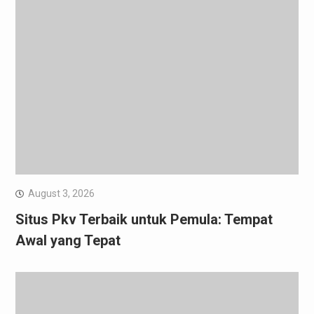
August 3, 2026
Situs Pkv Terbaik untuk Pemula: Tempat
Awal yang Tepat