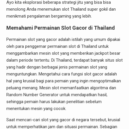
Ayo kita eksplorasi beberapa strategi jitu yang bisa bisa
menolong Anda menemukan slot Thailand super gokil dan
menikmati pengalaman bergaming yang lebih.
Memahami Permainan Slot Gacor di Thailand
Permainan slot yang gacor adalah istilah yang umum dipakai
oleh para penggemar permainan slot di Thailand untuk
menggambarkan mesin slot yang memberikan jackpot besar
dalam periode tertentu. Di Thailand, terdapat banyak situs slot
yang hadir dengan berbagai jenis permainan slot yang
menguntungkan. Mengetahui cara fungsi slot gacor adalah
hal yang krusial bagi para pemain yang ingin mengoptimalkan
peluang menang. Mesin slot memanfaatkan algoritma dan
Random Number Generator untuk mendapatkan hasil,
sehingga pemain harus lakukan penelitian sebelum
menentukan mesin yang cocok.
Saat mencari-cari slot yang gacor di negara tersebut, krusial
untuk memperhatikan jam dan situasi permainan. Sebagian