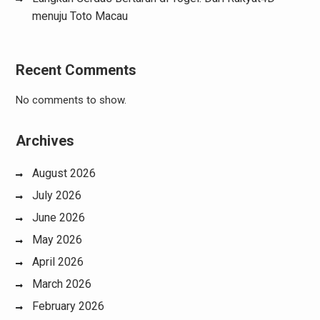
menuju Toto Macau
Recent Comments
No comments to show.
Archives
August 2026
July 2026
June 2026
May 2026
April 2026
March 2026
February 2026