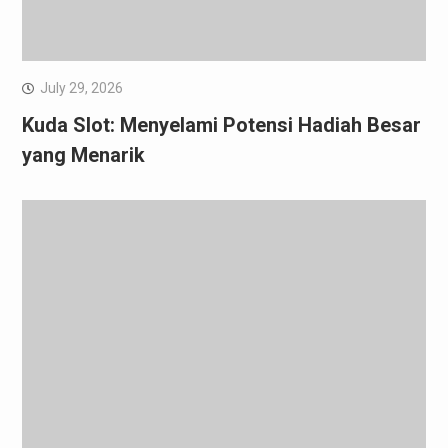
July 29, 2026
Kuda Slot: Menyelami Potensi Hadiah Besar
yang Menarik