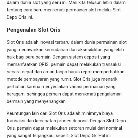
dalam dunia slot yang seru ini. Mari kita telusuri lebih dalam
tentang cara baru menikmati permainan slot melalui Slot
Depo Qris ini.
Pengenalan Slot Qris
Slot Qris adalah inovasi terbaru dalam dunia permainan slot
yang menawarkan kemudahan dan aksesibilitas yang lebih
baik bagi para pemain. Dengan sistem deposit yang
memanfaatkan QRIS, pemain dapat melakukan transaksi
secara cepat dan aman tanpa harus repot memperhatikan
metode pembayaran yang rumit. Slot Qris juga menarik
perhatian karena menyediakan variasi permainan yang
beragam, sehingga pemain dapat menikmati pengalaman
bermain yang menyenangkan.
Keuntungan lain dari Slot Qris adalah minimnya biaya
transaksi dan kecepatan proses deposit. Dengan Slot Depo
Qris, pemain dapat melakukan setoran mulai dari nominal
yang sangat terjangkau, seperti Slot Depo 5k. Hal ini