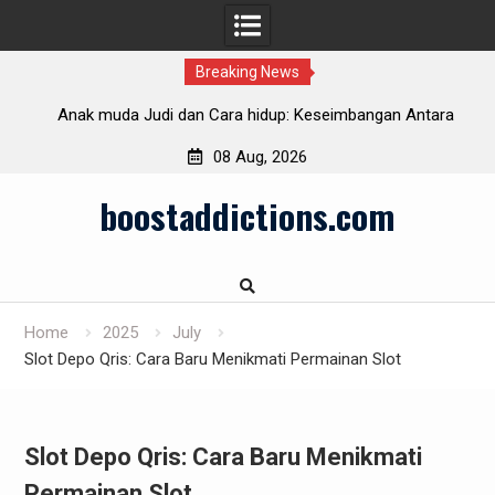
Breaking News
ik
Anak muda Judi dan Cara hidup: Keseimbangan Antara
Kesenangan dan Belajar
08 Aug, 2026
Skip
boostaddictions.com
to
content
Home
2025
July
Slot Depo Qris: Cara Baru Menikmati Permainan Slot
Slot Depo Qris: Cara Baru Menikmati
Permainan Slot