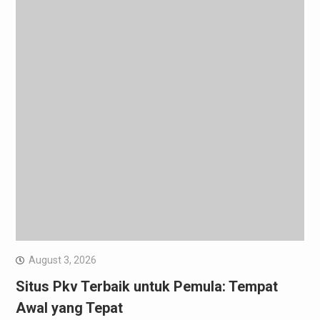
August 3, 2026
Situs Pkv Terbaik untuk Pemula: Tempat
Awal yang Tepat