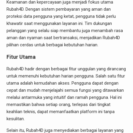
Keamanan dan kepercayaan juga menjadi fokus utama
Rubah4D. Dengan sistem pembayaran yang aman dan
proteksi data pengguna yang ketat, pengguna tidak perlu
khawatir saat menggunakan layanan ini. Tim dukungan
pelanggan yang selalu siap membantu juga menambah rasa
aman dan nyaman saat bertransaksi, menjadikan Rubah4D
pilihan cerdas untuk berbagai kebutuhan harian.
Fitur Utama
Rubah4D hadir dengan berbagai fitur unggulan yang dirancang
untuk memenuhi kebutuhan harian pengguna. Salah satu fitur
utama adalah kemudahan akses. Pengguna dapat dengan
cepat dan mudah menjelajahi semua fungsi yang ditawarkan
melalui antarmuka yang intuitif dan ramah pengguna. Hal ini
memastikan bahwa setiap orang, terlepas dari tingkat
keahlian teknis, dapat memanfaatkan platform ini tanpa
kesulitan.
Selain itu, Rubah4D juga menyediakan berbagai layanan yang