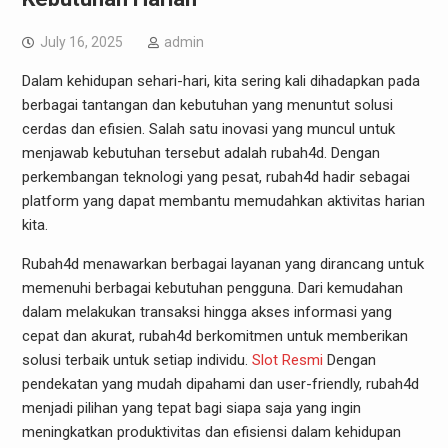
July 16, 2025
admin
Dalam kehidupan sehari-hari, kita sering kali dihadapkan pada
berbagai tantangan dan kebutuhan yang menuntut solusi
cerdas dan efisien. Salah satu inovasi yang muncul untuk
menjawab kebutuhan tersebut adalah rubah4d. Dengan
perkembangan teknologi yang pesat, rubah4d hadir sebagai
platform yang dapat membantu memudahkan aktivitas harian
kita.
Rubah4d menawarkan berbagai layanan yang dirancang untuk
memenuhi berbagai kebutuhan pengguna. Dari kemudahan
dalam melakukan transaksi hingga akses informasi yang
cepat dan akurat, rubah4d berkomitmen untuk memberikan
solusi terbaik untuk setiap individu.
Slot Resmi
Dengan
pendekatan yang mudah dipahami dan user-friendly, rubah4d
menjadi pilihan yang tepat bagi siapa saja yang ingin
meningkatkan produktivitas dan efisiensi dalam kehidupan