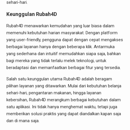
sehari-hari.
Keunggulan Rubah4D
Rubah4D menawarkan kemudahan yang luar biasa dalam
memenuhi kebutuhan harian masyarakat. Dengan platform
yang user-friendly, pengguna dapat dengan cepat mengakses
berbagai layanan hanya dengan beberapa klik. Antarmuka
yang sederhana dan intuitif memudahkan siapa saja, bahkan
bagi mereka yang tidak terlalu melek teknologi, untuk
beradaptasi dan memanfaatkan berbagai fitur yang tersedia.
Salah satu keunggulan utama Rubah4D adalah beragam
pilihan layanan yang ditawarkan. Mulai dari kebutuhan belanja
sehari-hari, pengantaran makanan, hingga layanan
kebersihan, Rubah4D merangkum berbagai kebutuhan dalam
satu aplikasi. Ini tidak hanya menghemat waktu, tetapi juga
memberikan solusi praktis yang dapat diandalkan kapan saja
dan di mana saja.