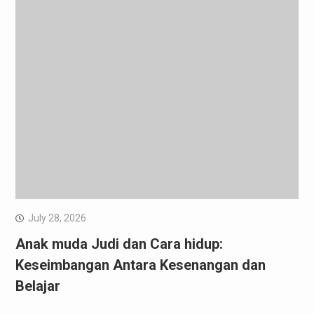
July 28, 2026
Anak muda Judi dan Cara hidup:
Keseimbangan Antara Kesenangan dan
Belajar