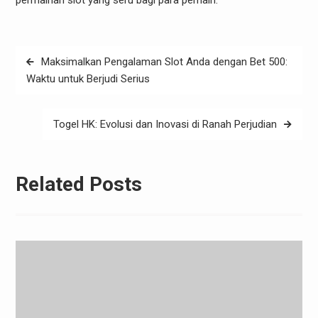
permainan slot yang seru bagi para pemain.
Post
Maksimalkan Pengalaman Slot Anda dengan Bet 500:
navigation
Waktu untuk Berjudi Serius
Togel HK: Evolusi dan Inovasi di Ranah Perjudian
Related Posts