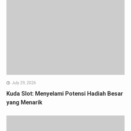
July 29, 2026
Kuda Slot: Menyelami Potensi Hadiah Besar
yang Menarik