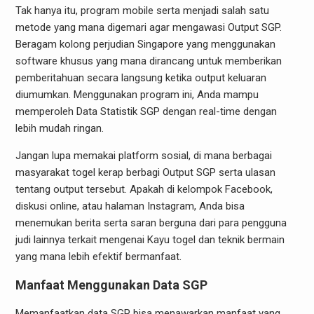
Tak hanya itu, program mobile serta menjadi salah satu
metode yang mana digemari agar mengawasi Output SGP.
Beragam kolong perjudian Singapore yang menggunakan
software khusus yang mana dirancang untuk memberikan
pemberitahuan secara langsung ketika output keluaran
diumumkan. Menggunakan program ini, Anda mampu
memperoleh Data Statistik SGP dengan real-time dengan
lebih mudah ringan.
Jangan lupa memakai platform sosial, di mana berbagai
masyarakat togel kerap berbagi Output SGP serta ulasan
tentang output tersebut. Apakah di kelompok Facebook,
diskusi online, atau halaman Instagram, Anda bisa
menemukan berita serta saran berguna dari para pengguna
judi lainnya terkait mengenai Kayu togel dan teknik bermain
yang mana lebih efektif bermanfaat.
Manfaat Menggunakan Data SGP
Memanfaatkan data SGP bisa menawarkan manfaat yang