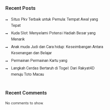
Recent Posts
Situs Pkv Terbaik untuk Pemula: Tempat Awal yang
Tepat
Kuda Slot: Menyelami Potensi Hadiah Besar yang
Menarik
Anak muda Judi dan Cara hidup: Keseimbangan Antara
Kesenangan dan Belajar
Permainan Permainan Kartu yang
Langkah Cerdas Bertaruh di Togel: Dari Rakyat4D
menuju Toto Macau
Recent Comments
No comments to show.