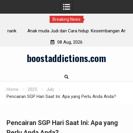
Breaking News
ik
Anak muda Judi dan Cara hidup: Keseimbangan Antara
Kesenangan dan Belajar
08 Aug, 2026
Skip
boostaddictions.com
to
content
Home
2025
July
Pencairan SGP Hari Saat Ini: Apa yang Perlu Anda Anda?
Pencairan SGP Hari Saat Ini: Apa yang
Perlu Anda Anda?