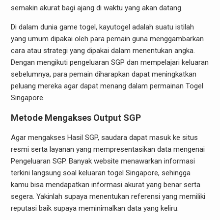
semakin akurat bagi ajang di waktu yang akan datang.
Di dalam dunia game togel, kayutogel adalah suatu istilah
yang umum dipakai oleh para pemain guna menggambarkan
cara atau strategi yang dipakai dalam menentukan angka.
Dengan mengikuti pengeluaran SGP dan mempelajari keluaran
sebelumnya, para pemain diharapkan dapat meningkatkan
peluang mereka agar dapat menang dalam permainan Togel
Singapore.
Metode Mengakses Output SGP
Agar mengakses Hasil SGP, saudara dapat masuk ke situs
resmi serta layanan yang mempresentasikan data mengenai
Pengeluaran SGP. Banyak website menawarkan informasi
terkini langsung soal keluaran togel Singapore, sehingga
kamu bisa mendapatkan informasi akurat yang benar serta
segera. Yakinlah supaya menentukan referensi yang memiliki
reputasi baik supaya meminimalkan data yang keliru.