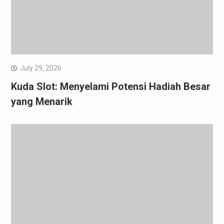
July 29, 2026
Kuda Slot: Menyelami Potensi Hadiah Besar
yang Menarik