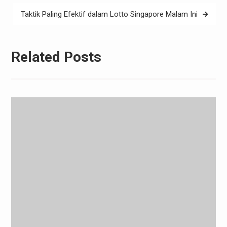
Taktik Paling Efektif dalam Lotto Singapore Malam Ini
Related Posts