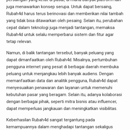
juga menawarkan konsep serupa. Untuk dapat bersaing,
Rubah4d harus terus berinovasi dan memberikan nilai tambah
yang tidak bisa ditawarkan oleh pesaing. Selain itu, perubahan
cepat dalam teknologi juga menjadi tantangan, memaksa
Rubah4d untuk selalu memperbarui sistem dan fitur agar
tetap relevan.
Namun, di balik tantangan tersebut, banyak peluang yang
dapat dimanfaatkan oleh Rubah4d. Misalnya, pertumbuhan
pengguna internet yang pesat di berbagai daerah membuka
peluang untuk menjangkau lebih banyak audiens. Dengan
memanfaatkan data dan analitik pengguna, Rubah4d dapat
menyesuaikan penawaran dan layanan untuk memenuhi
kebutuhan pasar yang beragam. Selain itu, adanya kolaborasi
dengan berbagai pihak, seperti mitra bisnis atau influencer,
dapat memperluas jangkauan dan meningkatkan visibilitas.
Keberhasilan Rubah4d sangat tergantung pada
kemampuannya dalam menghadapi tantangan sekaligus