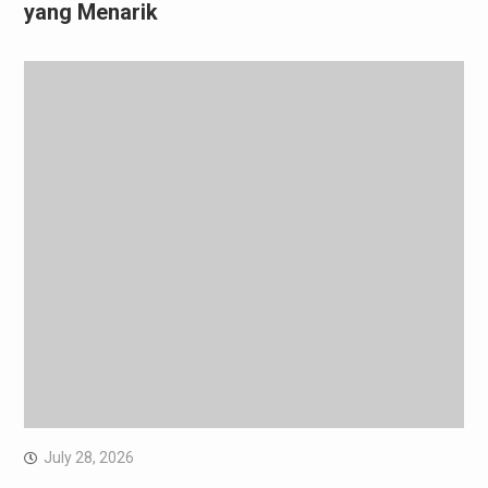
yang Menarik
July 28, 2026