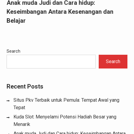
Anak muda Judi dan Cara hidup:
Keseimbangan Antara Kesenangan dan
Belajar
Search
Search
Recent Posts
Situs Pkv Terbaik untuk Pemula: Tempat Awal yang
Tepat
Kuda Slot: Menyelami Potensi Hadiah Besar yang
Menarik
Anak muda Judi dan Cara hidup: Keseimbangan Antara