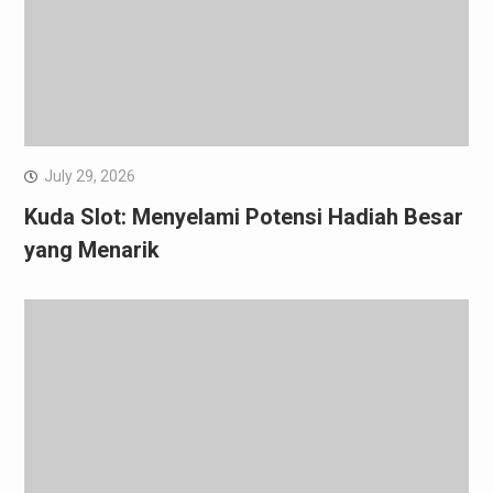
July 29, 2026
Kuda Slot: Menyelami Potensi Hadiah Besar
yang Menarik