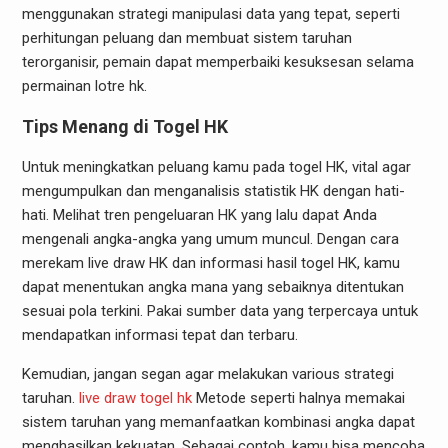
menggunakan strategi manipulasi data yang tepat, seperti
perhitungan peluang dan membuat sistem taruhan
terorganisir, pemain dapat memperbaiki kesuksesan selama
permainan lotre hk.
Tips Menang di Togel HK
Untuk meningkatkan peluang kamu pada togel HK, vital agar
mengumpulkan dan menganalisis statistik HK dengan hati-
hati. Melihat tren pengeluaran HK yang lalu dapat Anda
mengenali angka-angka yang umum muncul. Dengan cara
merekam live draw HK dan informasi hasil togel HK, kamu
dapat menentukan angka mana yang sebaiknya ditentukan
sesuai pola terkini. Pakai sumber data yang terpercaya untuk
mendapatkan informasi tepat dan terbaru.
Kemudian, jangan segan agar melakukan various strategi
taruhan.
live draw togel hk
Metode seperti halnya memakai
sistem taruhan yang memanfaatkan kombinasi angka dapat
menghasilkan kekuatan. Sebagai contoh, kamu bisa mencoba