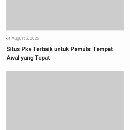
August 3, 2026
Situs Pkv Terbaik untuk Pemula: Tempat
Awal yang Tepat