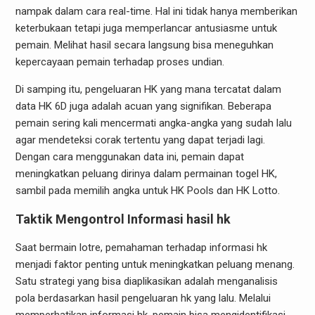
nampak dalam cara real-time. Hal ini tidak hanya memberikan
keterbukaan tetapi juga memperlancar antusiasme untuk
pemain. Melihat hasil secara langsung bisa meneguhkan
kepercayaan pemain terhadap proses undian.
Di samping itu, pengeluaran HK yang mana tercatat dalam
data HK 6D juga adalah acuan yang signifikan. Beberapa
pemain sering kali mencermati angka-angka yang sudah lalu
agar mendeteksi corak tertentu yang dapat terjadi lagi.
Dengan cara menggunakan data ini, pemain dapat
meningkatkan peluang dirinya dalam permainan togel HK,
sambil pada memilih angka untuk HK Pools dan HK Lotto.
Taktik Mengontrol Informasi hasil hk
Saat bermain lotre, pemahaman terhadap informasi hk
menjadi faktor penting untuk meningkatkan peluang menang.
Satu strategi yang bisa diaplikasikan adalah menganalisis
pola berdasarkan hasil pengeluaran hk yang lalu. Melalui