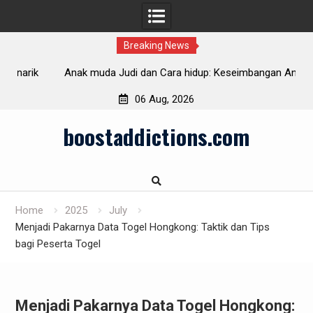
Breaking News
ik
Anak muda Judi dan Cara hidup: Keseimbangan Antara
Kesenangan dan Belajar
06 Aug, 2026
Skip
boostaddictions.com
to
content
Home
2025
July
Menjadi Pakarnya Data Togel Hongkong: Taktik dan Tips
bagi Peserta Togel
Menjadi Pakarnya Data Togel Hongkong: