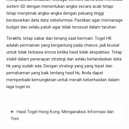
sistem 6D dengan menentukan angka secara acak tetapi
tetap menyimak angka-angka dengan peluang tinggi
berdasarkan data data sebelumnya. Pastikan agar memanage
budget dan selalu patuh agar tidak tersesat dalam taruhan.
Terakhir, tetap sabar dan tenang saat bermain. Togel HK
adalah permainan yang bergantung pada chance, jadi krusial
untuk tidak terbawa emosi ketika hasil tidak ekspektasi. Tetap
stabil dalam penerapan strategi dan selalu berlandaskan data
hk yang sudah ada. Dengan strategi yang yang tepat dan
pemahaman yang baik tentang hasil hk, Anda dapat
memperbaiki kemungkinan untuk meraih keberhasilan dalam
laga togel ini.
Post
Hasil Togel Hong Kong: Menganalisis Informasi dan
navigation
Tren