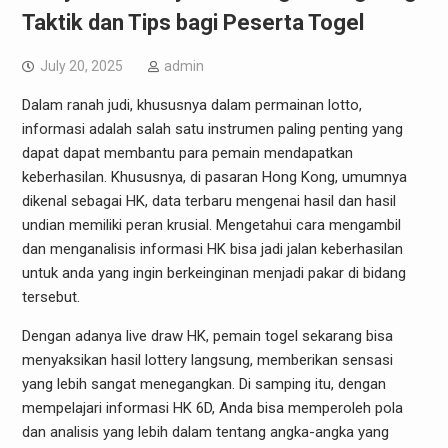
Taktik dan Tips bagi Peserta Togel
July 20, 2025
admin
Dalam ranah judi, khususnya dalam permainan lotto,
informasi adalah salah satu instrumen paling penting yang
dapat dapat membantu para pemain mendapatkan
keberhasilan. Khususnya, di pasaran Hong Kong, umumnya
dikenal sebagai HK, data terbaru mengenai hasil dan hasil
undian memiliki peran krusial. Mengetahui cara mengambil
dan menganalisis informasi HK bisa jadi jalan keberhasilan
untuk anda yang ingin berkeinginan menjadi pakar di bidang
tersebut.
Dengan adanya live draw HK, pemain togel sekarang bisa
menyaksikan hasil lottery langsung, memberikan sensasi
yang lebih sangat menegangkan. Di samping itu, dengan
mempelajari informasi HK 6D, Anda bisa memperoleh pola
dan analisis yang lebih dalam tentang angka-angka yang