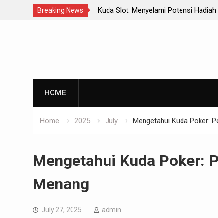
Kuda Slot: Menyelami Potensi Hadiah Besar yang
Anak mu
Breaking News
Menarik
Kesenan
Skip
to
content
HOME
Home
2025
July
Mengetahui Kuda Poker: P
Mengetahui Kuda Poker: P
Menang
July 27, 2025
admin