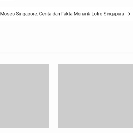
Moses Singapore: Cerita dan Fakta Menarik Lotre Singapura