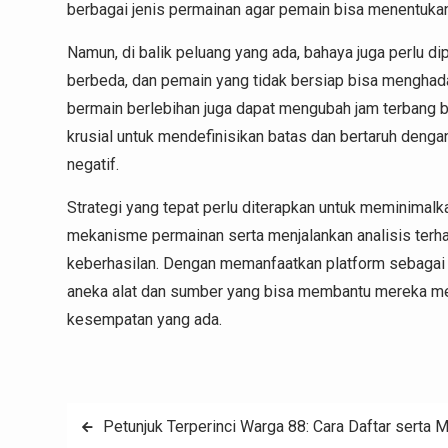
berbagai jenis permainan agar pemain bisa menentuka
Namun, di balik peluang yang ada, bahaya juga perlu di
berbeda, dan pemain yang tidak bersiap bisa menghada
bermain berlebihan juga dapat mengubah jam terbang b
krusial untuk mendefinisikan batas dan bertaruh denga
negatif.
Strategi yang tepat perlu diterapkan untuk meminimal
mekanisme permainan serta menjalankan analisis terha
keberhasilan. Dengan memanfaatkan platform sebagai 
aneka alat dan sumber yang bisa membantu mereka men
kesempatan yang ada.
Post
Petunjuk Terperinci Warga 88: Cara Daftar serta 