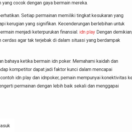
n yang cocok dengan gaya bermain mereka.
perhatikan. Setiap permainan memiliki tingkat kesukaran yang
pi kerugian yang signifikan. Kecenderungan berlebihan untuk
ermain menjadi keterpurukan finansial.
idn play
Dengan demikian
n cerdas agar tak terjebak di dalam situasi yang berdampak
kan bahaya ketika bermain idn poker. Memahami kaidah dan
dap kompetitor dapat jadi faktor kunci dalam mencapai
contoh idn play dan idnpoker, pemain mempunyai konektivitas k
gerti permainan dengan lebih baik sekali dan menggapai
Masuk