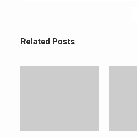
navigation
Related Posts