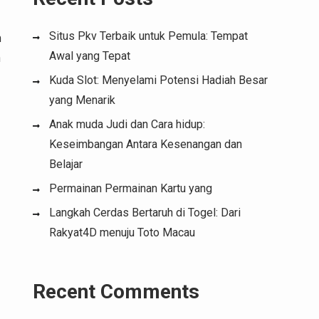
Situs Pkv Terbaik untuk Pemula: Tempat
m
Awal yang Tepat
n
Kuda Slot: Menyelami Potensi Hadiah Besar
yang Menarik
Anak muda Judi dan Cara hidup:
Keseimbangan Antara Kesenangan dan
Belajar
Permainan Permainan Kartu yang
Langkah Cerdas Bertaruh di Togel: Dari
Rakyat4D menuju Toto Macau
Recent Comments