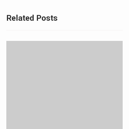
Related Posts