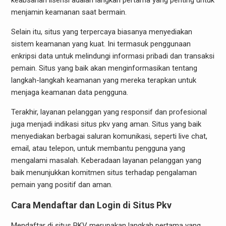
keabsahan lisensi adalah langkah pertama yang penting untuk
menjamin keamanan saat bermain.
Selain itu, situs yang terpercaya biasanya menyediakan
sistem keamanan yang kuat. Ini termasuk penggunaan
enkripsi data untuk melindungi informasi pribadi dan transaksi
pemain. Situs yang baik akan menginformasikan tentang
langkah-langkah keamanan yang mereka terapkan untuk
menjaga keamanan data pengguna.
Terakhir, layanan pelanggan yang responsif dan profesional
juga menjadi indikasi situs pkv yang aman. Situs yang baik
menyediakan berbagai saluran komunikasi, seperti live chat,
email, atau telepon, untuk membantu pengguna yang
mengalami masalah. Keberadaan layanan pelanggan yang
baik menunjukkan komitmen situs terhadap pengalaman
pemain yang positif dan aman.
Cara Mendaftar dan Login di Situs Pkv
Mendaftar di situs PKV merupakan langkah pertama yang