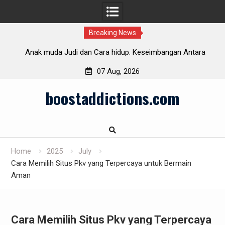
Breaking News
ik
Anak muda Judi dan Cara hidup: Keseimbangan Antara
Kesenangan dan Belajar
07 Aug, 2026
Skip
boostaddictions.com
to
content
Home
2025
July
Cara Memilih Situs Pkv yang Terpercaya untuk Bermain
Aman
Cara Memilih Situs Pkv yang Terpercaya