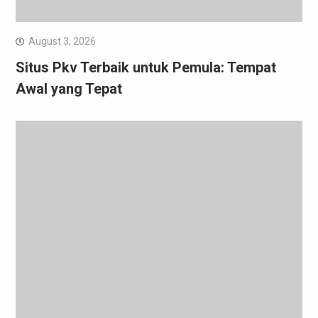
August 3, 2026
Situs Pkv Terbaik untuk Pemula: Tempat
Awal yang Tepat