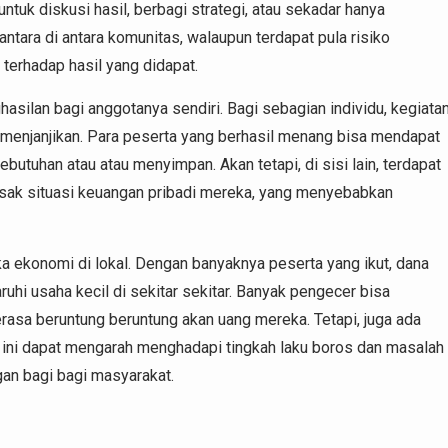
untuk diskusi hasil, berbagi strategi, atau sekadar hanya
 antara di antara komunitas, walaupun terdapat pula risiko
terhadap hasil yang didapat.
asilan bagi anggotanya sendiri. Bagi sebagian individu, kegiata
g menjanjikan. Para peserta yang berhasil menang bisa mendapat
butuhan atau atau menyimpan. Akan tetapi, di sisi lain, terdapat
sak situasi keuangan pribadi mereka, yang menyebabkan
ka ekonomi di lokal. Dengan banyaknya peserta yang ikut, dana
i usaha kecil di sekitar sekitar. Banyak pengecer bisa
asa beruntung beruntung akan uang mereka. Tetapi, juga ada
ini dapat mengarah menghadapi tingkah laku boros dan masalah
gan bagi bagi masyarakat.