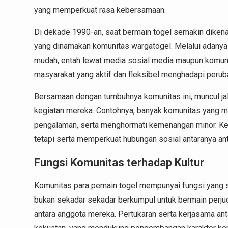
yang memperkuat rasa kebersamaan.
Di dekade 1990-an, saat bermain togel semakin diken
yang dinamakan komunitas wargatogel. Melalui adanya i
mudah, entah lewat media sosial media maupun komuni
masyarakat yang aktif dan fleksibel menghadapi perub
Bersamaan dengan tumbuhnya komunitas ini, muncul ja
kegiatan mereka. Contohnya, banyak komunitas yang me
pengalaman, serta menghormati kemenangan minor. Keha
tetapi serta memperkuat hubungan sosial antaranya ant
Fungsi Komunitas terhadap Kultur
Komunitas para pemain togel mempunyai fungsi yang s
bukan sekadar sekadar berkumpul untuk bermain perjudi
antara anggota mereka. Pertukaran serta kerjasama ant