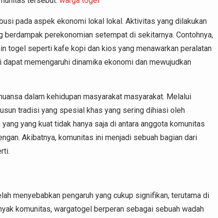
munitas tersebut.
warga togel
ibusi pada aspek ekonomi lokal lokal. Aktivitas yang dilakukan
ng berdampak perekonomian setempat di sekitarnya. Contohnya,
n togel seperti kafe kopi dan kios yang menawarkan peralatan
ini dapat memengaruhi dinamika ekonomi dan mewujudkan
 nuansa dalam kehidupan masyarakat masyarakat. Melalui
un tradisi yang spesial khas yang sering dihiasi oleh
 yang yang kuat tidak hanya saja di antara anggota komunitas
ngan. Akibatnya, komunitas ini menjadi sebuah bagian dari
ti.
lah menyebabkan pengaruh yang cukup signifikan, terutama di
yak komunitas, wargatogel berperan sebagai sebuah wadah