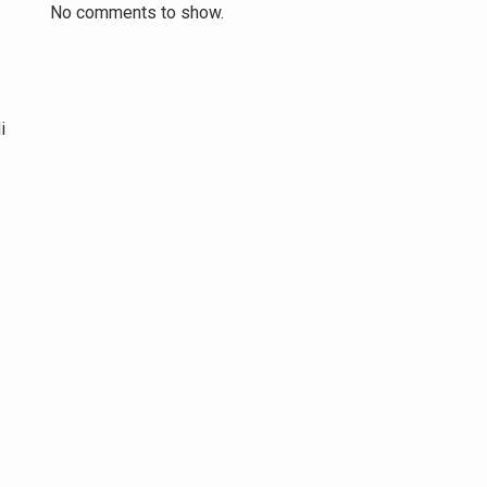
No comments to show.
i