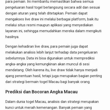
para pemain. Ini membantu memastikan bahwa semua
pengeluaran hasil togel berlangsung secara adil dan sesuai
dengan aturan yang telah ditetapkan. Pemain dapat
mengakses live draw ini melalui berbagai platform, baik itu
melalui situs resmi maupun aplikasi yang menyediakan
layanan ini, sehingga memudahkan mereka dalam mengikuti
hasilnya.
Dengan kehadiran live draw, para pemain juga dapat
melakukan analisis lebih lanjut terhadap data pengeluaran
sebelumnya. Data ini bisa digunakan untuk memprediksi
angka-angka yang kemungkinan akan muncul di sesi
mendatang. Oleh karena itu, live draw tidak hanya menjadi
ajang penentuan hasil, tetapi juga merupakan bagian penting
dari strategi bermain togel Macau bagi banyak orang.
Prediksi dan Bocoran Angka Macau
Dalam dunia togel Macau, analisis dan strategi merupakan
kunci untuk meraih kemenangan. Banyak pemain yang