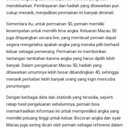
mendebarkan. Pembayaran dan hadiah yang ditawarkan pun
cukup menarik, menjadikan permainan ini banyak diminati.
Sementara itu, untuk permainan 5D, pemain memiliki
kesempatan untuk memilih lima angka. Keluaran Macau 5D
juga ditayangkan secara live, yang membuat pemain dapat
segera mengetahui apakah angka yang mereka pilih berhasil
keluar sebagai pemenang. Permainan ini memberikan
tantangan tambahan karena angka yang harus dipilih lebih
banyak. Dalam pengeluaran Macau 5D, hadiah yang
ditawarkan umumnya lebih besar dibandingkan 4D, sehingga
menarik perhatian lebih banyak orang yang ingin mencoba
peruntungan.
Dengan berbagai data dan statistik yang tersedia, seperti
rekap hasil pengeluaran sebelumnya, pemain bisa
memanfaatkan informasi ini untuk memprediksi angka yang
memiliki peluang tinggi untuk keluar. Bocoran angka dan syair
Macau juga sering dicari oleh pemain sebagai referensi dalam