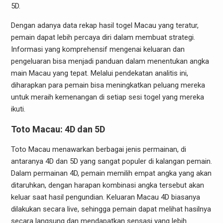
5D.
Dengan adanya data rekap hasil togel Macau yang teratur,
pemain dapat lebih percaya diri dalam membuat strategi.
Informasi yang komprehensif mengenai keluaran dan
pengeluaran bisa menjadi panduan dalam menentukan angka
main Macau yang tepat. Melalui pendekatan analitis ini,
diharapkan para pemain bisa meningkatkan peluang mereka
untuk meraih kemenangan di setiap sesi togel yang mereka
ikuti.
Toto Macau: 4D dan 5D
Toto Macau menawarkan berbagai jenis permainan, di
antaranya 4D dan 5D yang sangat populer di kalangan pemain.
Dalam permainan 4D, pemain memilih empat angka yang akan
ditaruhkan, dengan harapan kombinasi angka tersebut akan
keluar saat hasil pengundian. Keluaran Macau 4D biasanya
dilakukan secara live, sehingga pemain dapat melihat hasilnya
secara langsung dan mendapatkan sensasi yang lebih