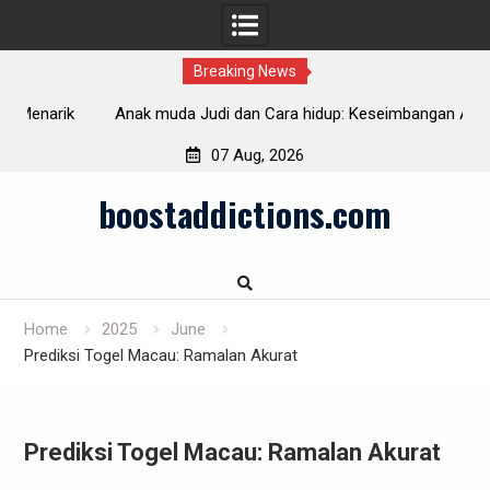
Breaking News
ik
Anak muda Judi dan Cara hidup: Keseimbangan Antara
Kesenangan dan Belajar
07 Aug, 2026
Skip
boostaddictions.com
to
content
Home
2025
June
Prediksi Togel Macau: Ramalan Akurat
Prediksi Togel Macau: Ramalan Akurat