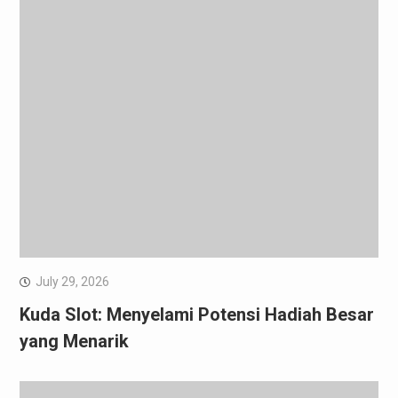
July 29, 2026
Kuda Slot: Menyelami Potensi Hadiah Besar
yang Menarik