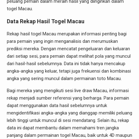
peluang pemain dalam meraih hasil yang diinginkan dalam
togel Macau.
Data Rekap Hasil Togel Macau
Rekap hasil togel Macau merupakan informasi penting bagi
para pemain yang ingin menganalisis dan merumuskan
prediksi mereka. Dengan mencatat pengeluaran dan keluaran
dari setiap sesi, para pemain dapat melihat pola yang muncul
dari hasil-hasil sebelumnya. Data ini tidak hanya mencakup
angka-angka yang keluar, tetapi juga frekuensi dan kombinasi
angka yang sering muncul dalam permainan toto Macau.
Bagi mereka yang mengikuti sesi live draw Macau, informasi
rekap menjadi sumber referensi yang berharga. Para pemain
dapat menggunakan data hasil sebelumnya untuk
mengidentifikasi angka-angka yang dianggap memiliki peluang
lebih tinggi untuk muncul di sesi mendatang. Selain itu, rekap
data ini dapat membantu dalam memahami tren jangka
panjang dalam permainan togel Macau, baik untuk 4D maupun