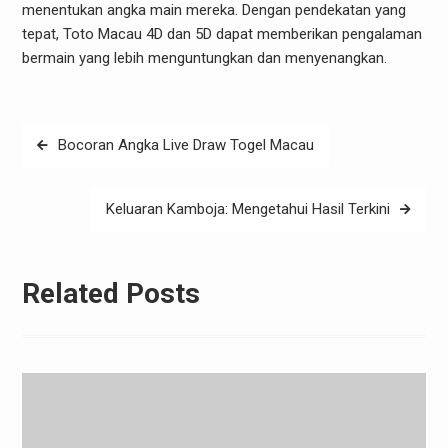
menentukan angka main mereka. Dengan pendekatan yang
tepat, Toto Macau 4D dan 5D dapat memberikan pengalaman
bermain yang lebih menguntungkan dan menyenangkan.
Post
Bocoran Angka Live Draw Togel Macau
navigation
Keluaran Kamboja: Mengetahui Hasil Terkini
Related Posts