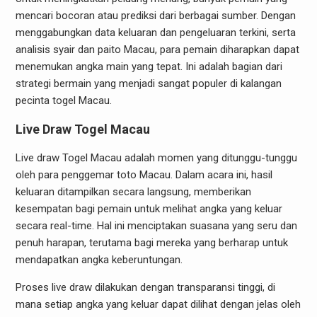
mencari bocoran atau prediksi dari berbagai sumber. Dengan
menggabungkan data keluaran dan pengeluaran terkini, serta
analisis syair dan paito Macau, para pemain diharapkan dapat
menemukan angka main yang tepat. Ini adalah bagian dari
strategi bermain yang menjadi sangat populer di kalangan
pecinta togel Macau.
Live Draw Togel Macau
Live draw Togel Macau adalah momen yang ditunggu-tunggu
oleh para penggemar toto Macau. Dalam acara ini, hasil
keluaran ditampilkan secara langsung, memberikan
kesempatan bagi pemain untuk melihat angka yang keluar
secara real-time. Hal ini menciptakan suasana yang seru dan
penuh harapan, terutama bagi mereka yang berharap untuk
mendapatkan angka keberuntungan.
Proses live draw dilakukan dengan transparansi tinggi, di
mana setiap angka yang keluar dapat dilihat dengan jelas oleh