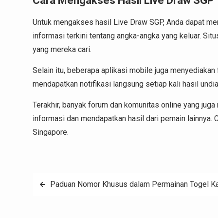
Cara Mengakses Hasil Live Draw SGP
Untuk mengakses hasil Live Draw SGP, Anda dapat meng
informasi terkini tentang angka-angka yang keluar. S
yang mereka cari.
Selain itu, beberapa aplikasi mobile juga menyediakan 
mendapatkan notifikasi langsung setiap kali hasil un
Terakhir, banyak forum dan komunitas online yang jug
informasi dan mendapatkan hasil dari pemain lainnya.
Singapore.
Post
Paduan Nomor Khusus dalam Permainan Togel K
navigation