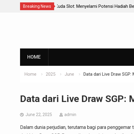
ensi Hadiah Besar yang
Anak muda Judi dan Cara hidup: Ke
Breaking News
Kesenangan dan Belajar
Skip
to
content
HOME
Home
2025
June
Data dari Live Draw SGP:
Data dari Live Draw SGP:
June 22, 2025
admin
Dalam dunia perjudian, terutama bagi para penggemar to