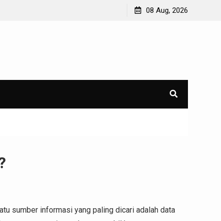
Situs Pkv Terbaik untuk Pemula: Tempat Awal yang
08 Aug, 2026
Tepat
?
atu sumber informasi yang paling dicari adalah data