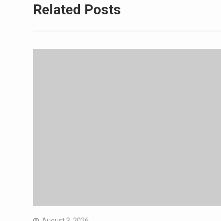
Related Posts
August 3, 2026