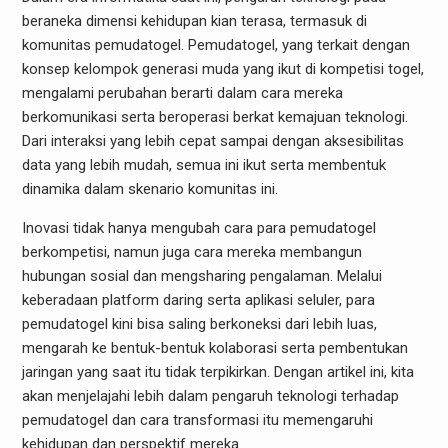
beraneka dimensi kehidupan kian terasa, termasuk di
komunitas pemudatogel. Pemudatogel, yang terkait dengan
konsep kelompok generasi muda yang ikut di kompetisi togel,
mengalami perubahan berarti dalam cara mereka
berkomunikasi serta beroperasi berkat kemajuan teknologi.
Dari interaksi yang lebih cepat sampai dengan aksesibilitas
data yang lebih mudah, semua ini ikut serta membentuk
dinamika dalam skenario komunitas ini.
Inovasi tidak hanya mengubah cara para pemudatogel
berkompetisi, namun juga cara mereka membangun
hubungan sosial dan mengsharing pengalaman. Melalui
keberadaan platform daring serta aplikasi seluler, para
pemudatogel kini bisa saling berkoneksi dari lebih luas,
mengarah ke bentuk-bentuk kolaborasi serta pembentukan
jaringan yang saat itu tidak terpikirkan. Dengan artikel ini, kita
akan menjelajahi lebih dalam pengaruh teknologi terhadap
pemudatogel dan cara transformasi itu memengaruhi
kehidupan dan perspektif mereka.