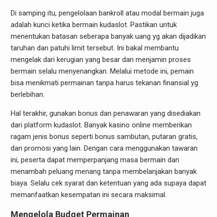
Di samping itu, pengelolaan bankroll atau modal bermain juga
adalah kunci ketika bermain kudaslot. Pastikan untuk
menentukan batasan seberapa banyak uang yg akan dijadikan
taruhan dan patuhi limit tersebut. Ini bakal membantu
mengelak dari kerugian yang besar dan menjamin proses
bermain selalu menyenangkan. Melalui metode ini, pemain
bisa menikmati permainan tanpa harus tekanan finansial yg
berlebihan.
Hal terakhir, gunakan bonus dan penawaran yang disediakan
dari platform kudaslot. Banyak kasino online memberikan
ragam jenis bonus seperti bonus sambutan, putaran gratis,
dan promosi yang lain. Dengan cara menggunakan tawaran
ini, peserta dapat memperpanjang masa bermain dan
menambah peluang menang tanpa membelanjakan banyak
biaya. Selalu cek syarat dan ketentuan yang ada supaya dapat
memanfaatkan kesempatan ini secara maksimal.
Mengelola Budget Permainan