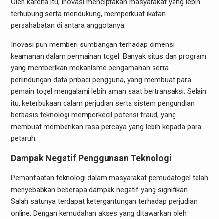
Oleh karena itu, inovasi menciptakan masyarakat yang lebih
terhubung serta mendukung, memperkuat ikatan
persahabatan di antara anggotanya.
Inovasi pun memberi sumbangan terhadap dimensi
keamanan dalam permainan togel. Banyak situs dan program
yang memberikan mekanisme pengamanan serta
perlindungan data pribadi pengguna, yang membuat para
pemain togel mengalami lebih aman saat bertransaksi. Selain
itu, keterbukaan dalam perjudian serta sistem pengundian
berbasis teknologi memperkecil potensi fraud, yang
membuat memberikan rasa percaya yang lebih kepada para
petaruh.
Dampak Negatif Penggunaan Teknologi
Pemanfaatan teknologi dalam masyarakat pemudatogel telah
menyebabkan beberapa dampak negatif yang signifikan.
Salah satunya terdapat ketergantungan terhadap perjudian
online. Dengan kemudahan akses yang ditawarkan oleh