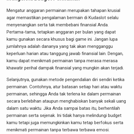
Mengatur anggaran permainan merupakan tahapan krusial
agar memastikan pengalaman bermain di Kudaslot selalu
menyenangkan serta tak membebani finansial Anda.
Pertama-tama, tetapkan anggaran per bulan yang dapat
kamu gunakan secara khusus bagi game ini. Jangan lupa
jumlahnya adalah dananya yang tak akan mengganggu
keperluan harian atau tanggung jawab finansial lain. Dengan,
kamu dapat menikmati permainan tanpa merasa merasa
khawatir perihal dampak finansial yang mungkin akan terjadi.
Selanjutnya, gunakan metode pengendalian diri sendiri ketika
permainan. Contohnya, atur batasan setiap hari atau waktu
permainan, sehingga Anda tak terlena ke dalam permainan
secara berlebihan ataupun menghabiskan banyak sekali uang
dalam satu waktu. Jika Anda sampai batas itu, berhentilah
permainan serta sejenak. Ini tidak hanya melindungi budget
kamu tetapi juga memungkinkan kamu tetap berfokus serta
menikmati permainan tanpa terbawa terbawa emosi.