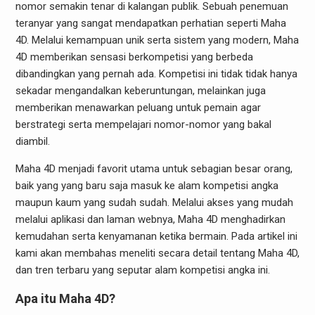
nomor semakin tenar di kalangan publik. Sebuah penemuan
teranyar yang sangat mendapatkan perhatian seperti Maha
4D. Melalui kemampuan unik serta sistem yang modern, Maha
4D memberikan sensasi berkompetisi yang berbeda
dibandingkan yang pernah ada. Kompetisi ini tidak tidak hanya
sekadar mengandalkan keberuntungan, melainkan juga
memberikan menawarkan peluang untuk pemain agar
berstrategi serta mempelajari nomor-nomor yang bakal
diambil.
Maha 4D menjadi favorit utama untuk sebagian besar orang,
baik yang yang baru saja masuk ke alam kompetisi angka
maupun kaum yang sudah sudah. Melalui akses yang mudah
melalui aplikasi dan laman webnya, Maha 4D menghadirkan
kemudahan serta kenyamanan ketika bermain. Pada artikel ini
kami akan membahas meneliti secara detail tentang Maha 4D,
dan tren terbaru yang seputar alam kompetisi angka ini.
Apa itu Maha 4D?