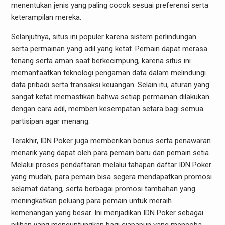
menentukan jenis yang paling cocok sesuai preferensi serta
keterampilan mereka.
Selanjutnya, situs ini populer karena sistem perlindungan
serta permainan yang adil yang ketat. Pemain dapat merasa
tenang serta aman saat berkecimpung, karena situs ini
memanfaatkan teknologi pengaman data dalam melindungi
data pribadi serta transaksi keuangan. Selain itu, aturan yang
sangat ketat memastikan bahwa setiap permainan dilakukan
dengan cara adil, memberi kesempatan setara bagi semua
partisipan agar menang.
Terakhir, IDN Poker juga memberikan bonus serta penawaran
menarik yang dapat oleh para pemain baru dan pemain setia.
Melalui proses pendaftaran melalui tahapan daftar IDN Poker
yang mudah, para pemain bisa segera mendapatkan promosi
selamat datang, serta berbagai promosi tambahan yang
meningkatkan peluang para pemain untuk meraih
kemenangan yang besar. Ini menjadikan IDN Poker sebagai