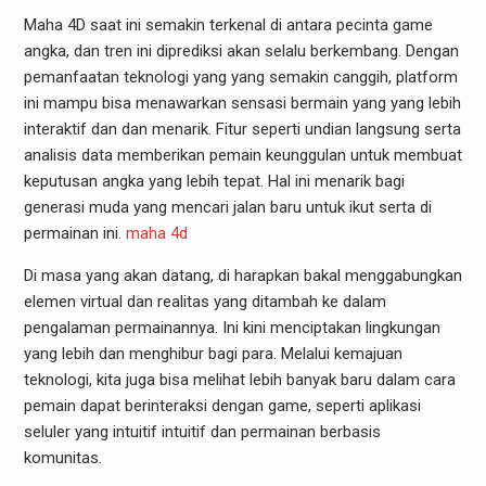
Maha 4D saat ini semakin terkenal di antara pecinta game
angka, dan tren ini diprediksi akan selalu berkembang. Dengan
pemanfaatan teknologi yang yang semakin canggih, platform
ini mampu bisa menawarkan sensasi bermain yang yang lebih
interaktif dan dan menarik. Fitur seperti undian langsung serta
analisis data memberikan pemain keunggulan untuk membuat
keputusan angka yang lebih tepat. Hal ini menarik bagi
generasi muda yang mencari jalan baru untuk ikut serta di
permainan ini.
maha 4d
Di masa yang akan datang, di harapkan bakal menggabungkan
elemen virtual dan realitas yang ditambah ke dalam
pengalaman permainannya. Ini kini menciptakan lingkungan
yang lebih dan menghibur bagi para. Melalui kemajuan
teknologi, kita juga bisa melihat lebih banyak baru dalam cara
pemain dapat berinteraksi dengan game, seperti aplikasi
seluler yang intuitif intuitif dan permainan berbasis
komunitas.