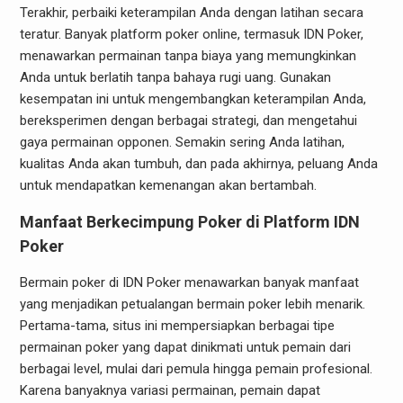
Terakhir, perbaiki keterampilan Anda dengan latihan secara
teratur. Banyak platform poker online, termasuk IDN Poker,
menawarkan permainan tanpa biaya yang memungkinkan
Anda untuk berlatih tanpa bahaya rugi uang. Gunakan
kesempatan ini untuk mengembangkan keterampilan Anda,
bereksperimen dengan berbagai strategi, dan mengetahui
gaya permainan opponen. Semakin sering Anda latihan,
kualitas Anda akan tumbuh, dan pada akhirnya, peluang Anda
untuk mendapatkan kemenangan akan bertambah.
Manfaat Berkecimpung Poker di Platform IDN
Poker
Bermain poker di IDN Poker menawarkan banyak manfaat
yang menjadikan petualangan bermain poker lebih menarik.
Pertama-tama, situs ini mempersiapkan berbagai tipe
permainan poker yang dapat dinikmati untuk pemain dari
berbagai level, mulai dari pemula hingga pemain profesional.
Karena banyaknya variasi permainan, pemain dapat